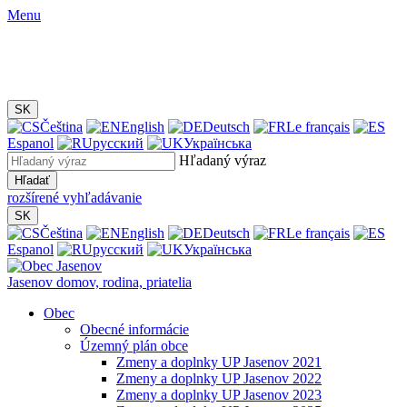
Menu
SK
Čeština
English
Deutsch
Le français
Espanol
русский
Українська
Hľadaný výraz
Hľadať
rozšírené vyhľadávanie
SK
Čeština
English
Deutsch
Le français
Espanol
русский
Українська
Jasenov
domov, rodina, priatelia
Obec
Obecné informácie
Územný plán obce
Zmeny a doplnky UP Jasenov 2021
Zmeny a doplnky UP Jasenov 2022
Zmeny a doplnky UP Jasenov 2023