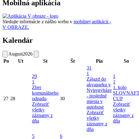
Mobilná aplikácia
Sledujte informácie z nášho webu v
mobilnej aplikácii -
V OBRAZE.
Kalendár
August
2026
Po
Ut
St
Št
Pia
So
31
1
29
1
Zájazd do
1
1
akvaparku v
Zber
1. kolo
Nyiregyháze
komunálneho
SLOVNAF
- posledné
27
28
odpadu
30
CUP
miesta v
Zobraziť
Zobraziť
autobuse
všetky
všetky
Zobraziť
záznamy z
záznamy z
všetky
dňa
dňa
záznamy z
dňa
5
6