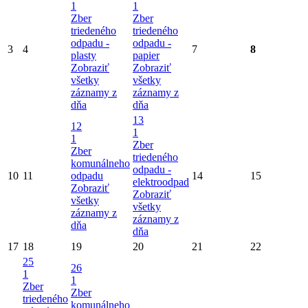
1
1
Zber
Zber
triedeného
triedeného
odpadu -
odpadu -
3
4
7
8
plasty
papier
Zobraziť
Zobraziť
všetky
všetky
záznamy z
záznamy z
dňa
dňa
13
12
1
1
Zber
Zber
triedeného
komunálneho
odpadu -
10
11
odpadu
14
15
elektroodpad
Zobraziť
Zobraziť
všetky
všetky
záznamy z
záznamy z
dňa
dňa
17
18
19
20
21
22
25
26
1
1
Zber
Zber
triedeného
komunálneho