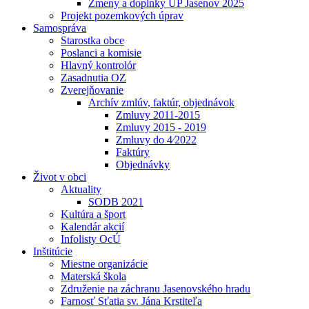
Zmeny a doplnky UP Jasenov 2025
Projekt pozemkových úprav
Samospráva
Starostka obce
Poslanci a komisie
Hlavný kontrolór
Zasadnutia OZ
Zverejňovanie
Archív zmlúv, faktúr, objednávok
Zmluvy 2011-2015
Zmluvy 2015 - 2019
Zmluvy do 4⁄2022
Faktúry
Objednávky
Život v obci
Aktuality
SODB 2021
Kultúra a šport
Kalendár akcií
Infolisty OcÚ
Inštitúcie
Miestne organizácie
Materská škola
Združenie na záchranu Jasenovského hradu
Farnosť Sťatia sv. Jána Krstiteľa