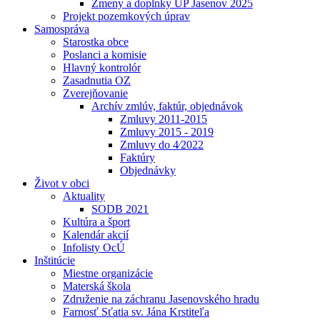
Zmeny a doplnky UP Jasenov 2025
Projekt pozemkových úprav
Samospráva
Starostka obce
Poslanci a komisie
Hlavný kontrolór
Zasadnutia OZ
Zverejňovanie
Archív zmlúv, faktúr, objednávok
Zmluvy 2011-2015
Zmluvy 2015 - 2019
Zmluvy do 4⁄2022
Faktúry
Objednávky
Život v obci
Aktuality
SODB 2021
Kultúra a šport
Kalendár akcií
Infolisty OcÚ
Inštitúcie
Miestne organizácie
Materská škola
Združenie na záchranu Jasenovského hradu
Farnosť Sťatia sv. Jána Krstiteľa