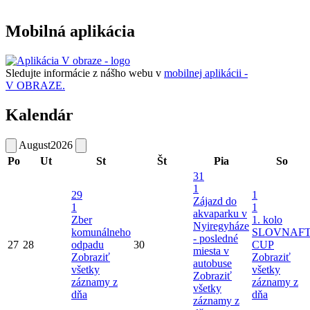
Mobilná aplikácia
Sledujte informácie z nášho webu v
mobilnej aplikácii -
V OBRAZE.
Kalendár
August
2026
Po
Ut
St
Št
Pia
So
31
1
29
1
Zájazd do
1
1
akvaparku v
Zber
1. kolo
Nyiregyháze
komunálneho
SLOVNAF
- posledné
27
28
odpadu
30
CUP
miesta v
Zobraziť
Zobraziť
autobuse
všetky
všetky
Zobraziť
záznamy z
záznamy z
všetky
dňa
dňa
záznamy z