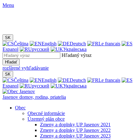
Menu
SK
Čeština
English
Deutsch
Le français
Espanol
русский
Українська
Hľadaný výraz
Hľadať
rozšírené vyhľadávanie
SK
Čeština
English
Deutsch
Le français
Espanol
русский
Українська
Jasenov
domov, rodina, priatelia
Obec
Obecné informácie
Územný plán obce
Zmeny a doplnky UP Jasenov 2021
Zmeny a doplnky UP Jasenov 2022
Zmeny a doplnky UP Jasenov 2023