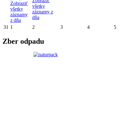
Zobraziť
Zobraziť
všetky
všetky
záznamy z
záznamy
dňa
z dňa
31
1
2
3
4
5
Zber odpadu