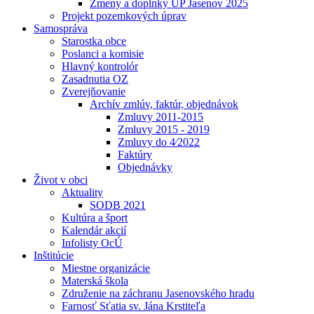
Zmeny a doplnky UP Jasenov 2025
Projekt pozemkových úprav
Samospráva
Starostka obce
Poslanci a komisie
Hlavný kontrolór
Zasadnutia OZ
Zverejňovanie
Archív zmlúv, faktúr, objednávok
Zmluvy 2011-2015
Zmluvy 2015 - 2019
Zmluvy do 4⁄2022
Faktúry
Objednávky
Život v obci
Aktuality
SODB 2021
Kultúra a šport
Kalendár akcií
Infolisty OcÚ
Inštitúcie
Miestne organizácie
Materská škola
Združenie na záchranu Jasenovského hradu
Farnosť Sťatia sv. Jána Krstiteľa