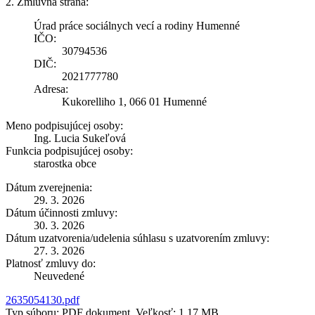
2. Zmluvná strana:
Úrad práce sociálnych vecí a rodiny Humenné
IČO:
30794536
DIČ:
2021777780
Adresa:
Kukorelliho 1, 066 01 Humenné
Meno podpisujúcej osoby:
Ing. Lucia Sukeľová
Funkcia podpisujúcej osoby:
starostka obce
Dátum zverejnenia:
29. 3. 2026
Dátum účinnosti zmluvy:
30. 3. 2026
Dátum uzatvorenia/udelenia súhlasu s uzatvorením zmluvy:
27. 3. 2026
Platnosť zmluvy do:
Neuvedené
2635054130.pdf
Typ súboru: PDF dokument, Veľkosť: 1,17 MB