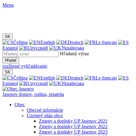
Menu
SK
Čeština
English
Deutsch
Le français
Espanol
русский
Українська
Hľadaný výraz
Hľadať
rozšírené vyhľadávanie
SK
Čeština
English
Deutsch
Le français
Espanol
русский
Українська
Jasenov
domov, rodina, priatelia
Obec
Obecné informácie
Územný plán obce
Zmeny a doplnky UP Jasenov 2021
Zmeny a doplnky UP Jasenov 2022
Zmeny a doplnky UP Jasenov 2023