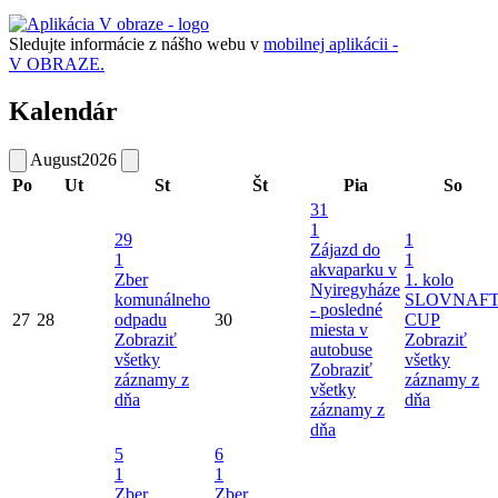
Sledujte informácie z nášho webu v
mobilnej aplikácii -
V OBRAZE.
Kalendár
August
2026
Po
Ut
St
Št
Pia
So
31
1
29
1
Zájazd do
1
1
akvaparku v
Zber
1. kolo
Nyiregyháze
komunálneho
SLOVNAF
- posledné
27
28
odpadu
30
CUP
miesta v
Zobraziť
Zobraziť
autobuse
všetky
všetky
Zobraziť
záznamy z
záznamy z
všetky
dňa
dňa
záznamy z
dňa
5
6
1
1
Zber
Zber