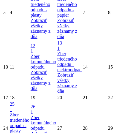
triedeného
triedeného
odpadu -
odpadu -
3
4
7
8
plasty
papier
Zobraziť
Zobraziť
všetky
všetky
záznamy z
záznamy z
dňa
dňa
13
12
1
1
Zber
Zber
triedeného
komunálneho
odpadu -
10
11
odpadu
14
15
elektroodpad
Zobraziť
Zobraziť
všetky
všetky
záznamy z
záznamy z
dňa
dňa
17
18
19
20
21
22
25
26
1
1
Zber
Zber
triedeného
komunálneho
odpadu -
24
odpadu
27
28
29
plasty