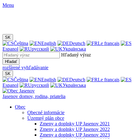
Menu
SK
Čeština
English
Deutsch
Le français
Espanol
русский
Українська
Hľadaný výraz
Hľadať
rozšírené vyhľadávanie
SK
Čeština
English
Deutsch
Le français
Espanol
русский
Українська
Jasenov
domov, rodina, priatelia
Obec
Obecné informácie
Územný plán obce
Zmeny a doplnky UP Jasenov 2021
Zmeny a doplnky UP Jasenov 2022
Zmeny a doplnky UP Jasenov 2023