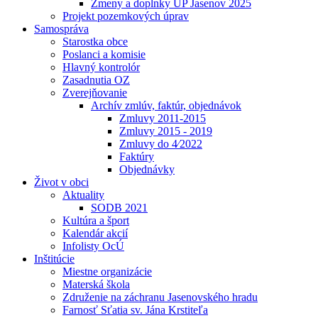
Zmeny a doplnky UP Jasenov 2025
Projekt pozemkových úprav
Samospráva
Starostka obce
Poslanci a komisie
Hlavný kontrolór
Zasadnutia OZ
Zverejňovanie
Archív zmlúv, faktúr, objednávok
Zmluvy 2011-2015
Zmluvy 2015 - 2019
Zmluvy do 4⁄2022
Faktúry
Objednávky
Život v obci
Aktuality
SODB 2021
Kultúra a šport
Kalendár akcií
Infolisty OcÚ
Inštitúcie
Miestne organizácie
Materská škola
Združenie na záchranu Jasenovského hradu
Farnosť Sťatia sv. Jána Krstiteľa