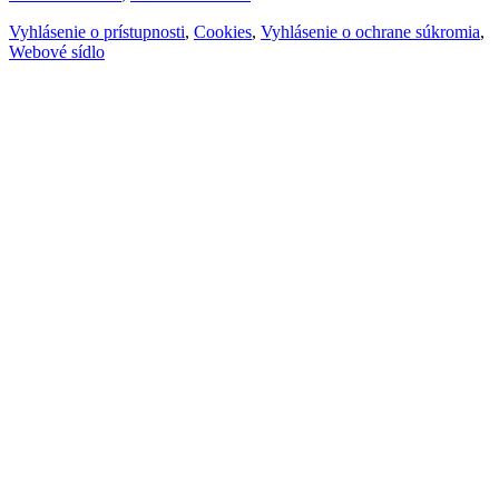
Vyhlásenie o prístupnosti
,
Cookies
,
Vyhlásenie o ochrane súkromia
,
Webové sídlo