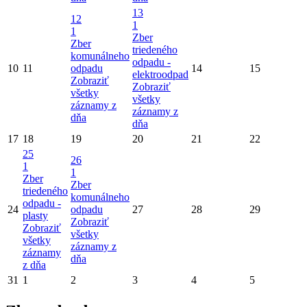
13
12
1
1
Zber
Zber
triedeného
komunálneho
odpadu -
10
11
odpadu
14
15
elektroodpad
Zobraziť
Zobraziť
všetky
všetky
záznamy z
záznamy z
dňa
dňa
17
18
19
20
21
22
25
26
1
1
Zber
Zber
triedeného
komunálneho
odpadu -
24
odpadu
27
28
29
plasty
Zobraziť
Zobraziť
všetky
všetky
záznamy z
záznamy
dňa
z dňa
31
1
2
3
4
5