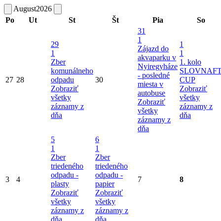
August
2026
Po
Ut
St
Št
Pia
So
31
1
29
1
Zájazd do
1
1
akvaparku v
Zber
1. kolo
Nyiregyháze
komunálneho
SLOVNAF
- posledné
27
28
odpadu
30
CUP
miesta v
Zobraziť
Zobraziť
autobuse
všetky
všetky
Zobraziť
záznamy z
záznamy z
všetky
dňa
dňa
záznamy z
dňa
5
6
1
1
Zber
Zber
triedeného
triedeného
odpadu -
odpadu -
3
4
7
8
plasty
papier
Zobraziť
Zobraziť
všetky
všetky
záznamy z
záznamy z
dňa
dňa