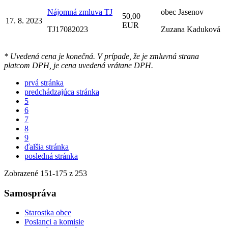
Nájomná zmluva TJ
obec Jasenov
50,00
17. 8. 2023
EUR
TJ17082023
Zuzana Kaduková
* Uvedená cena je konečná. V prípade, že je zmluvná strana
platcom DPH, je cena uvedená vrátane DPH.
prvá stránka
predchádzajúca stránka
5
6
7
8
9
ďalšia stránka
posledná stránka
Zobrazené
151
-
175
z 253
Samospráva
Starostka obce
Poslanci a komisie