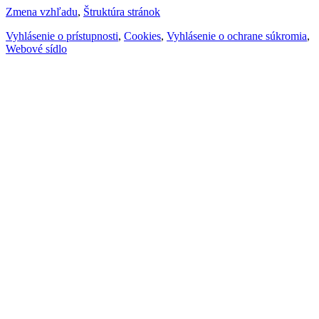
Zmena vzhľadu
,
Štruktúra stránok
Vyhlásenie o prístupnosti
,
Cookies
,
Vyhlásenie o ochrane súkromia
,
Webové sídlo