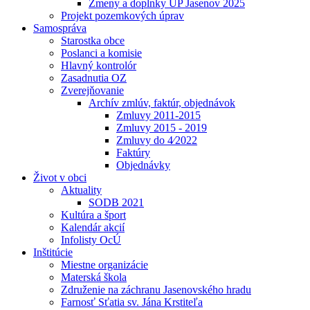
Zmeny a doplnky UP Jasenov 2025
Projekt pozemkových úprav
Samospráva
Starostka obce
Poslanci a komisie
Hlavný kontrolór
Zasadnutia OZ
Zverejňovanie
Archív zmlúv, faktúr, objednávok
Zmluvy 2011-2015
Zmluvy 2015 - 2019
Zmluvy do 4⁄2022
Faktúry
Objednávky
Život v obci
Aktuality
SODB 2021
Kultúra a šport
Kalendár akcií
Infolisty OcÚ
Inštitúcie
Miestne organizácie
Materská škola
Združenie na záchranu Jasenovského hradu
Farnosť Sťatia sv. Jána Krstiteľa