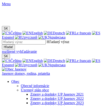
Menu
SK
Čeština
English
Deutsch
Le français
Espanol
русский
Українська
Hľadaný výraz
Hľadať
rozšírené vyhľadávanie
SK
Čeština
English
Deutsch
Le français
Espanol
русский
Українська
Jasenov
domov, rodina, priatelia
Obec
Obecné informácie
Územný plán obce
Zmeny a doplnky UP Jasenov 2021
Zmeny a doplnky UP Jasenov 2022
Zmeny a doplnky UP Jasenov 2023