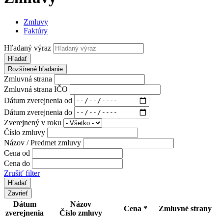
Zmluvy
Faktúry
Hľadaný výraz
Hľadať
Rozšírené hľadanie
Zmluvná strana
Zmluvná strana IČO
Dátum zverejnenia od
Dátum zverejnenia do
Zverejnený v roku
Číslo zmluvy
Názov / Predmet zmluvy
Cena od
Cena do
Zrušiť filter
Zavrieť
Dátum
Názov
Cena *
Zmluvné strany
zverejnenia
Číslo zmluvy