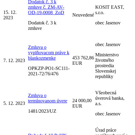
Dodatok č. 3 k
zmluve č. ZM-AV-
KOSIT EAST,
15. 12.
OD-19-0008_ZoD
s.r.o.
Neuvedené
2023
Dodatok č. 3 k
obec Jasenov
zmluve
obec Jasenov
Zmluva o
vyplňovacom práve k
Ministerstvo
453 762,86
blankozmenke
životného
7. 12. 2023
EUR
prostredia
OPKZP-PO1-SC111-
Slovenskej
2021-72/76/476
republiky
Všeobecná
Zmluva o
úverová banka,
24 000,00
termínovanom úvere
5. 12. 2023
a.s.
EUR
1481/2023/UZ
obec Jasenov
Úrad práce