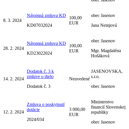
Nájomná zmluva KD
obec Jasenov
100,00
8. 3. 2024
EUR
KD07032024
Jana Nemjová
obec Jasenov
Nájomná zmluva KD
100,00
28. 2. 2024
Mgr. Magdaléna
EUR
KD23022024
Hošáková
Dodatok č. 3 k
JASENOVSKA,
zmluve o dielo
s.r.o.
14. 2. 2024
Neuvedené
Dodatok č. 3
obec Jasenov
Ministerstvo
Zmluva o poskytnutí
financií Slovenskej
3 000,00
dotácie
12. 2. 2024
republiky
EUR
2024/034
obec Jasenov