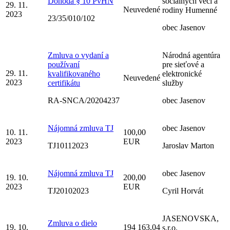
Dohoda § 10 PvHN
sociálnych vecí a
29. 11.
Neuvedené
rodiny Humenné
2023
23/35/010/102
obec Jasenov
Zmluva o vydaní a
Národná agentúra
používaní
pre sieťové a
29. 11.
kvalifikovaného
elektronické
Neuvedené
2023
certifikátu
služby
RA-SNCA/20204237
obec Jasenov
Nájomná zmluva TJ
obec Jasenov
10. 11.
100,00
2023
EUR
TJ10112023
Jaroslav Marton
Nájomná zmluva TJ
obec Jasenov
19. 10.
200,00
2023
EUR
TJ20102023
Cyril Horvát
JASENOVSKA,
Zmluva o dielo
19. 10.
194 163,04
s.r.o.