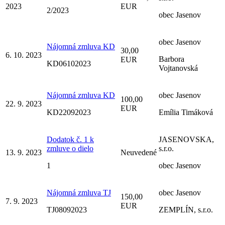
2023
EUR
2/2023
obec Jasenov
obec Jasenov
Nájomná zmluva KD
30,00
6. 10. 2023
Barbora
EUR
KD06102023
Vojtanovská
Nájomná zmluva KD
obec Jasenov
100,00
22. 9. 2023
EUR
KD22092023
Emília Timáková
Dodatok č. 1 k
JASENOVSKA,
zmluve o dielo
s.r.o.
13. 9. 2023
Neuvedené
1
obec Jasenov
Nájomná zmluva TJ
obec Jasenov
150,00
7. 9. 2023
EUR
TJ08092023
ZEMPLÍN, s.r.o.