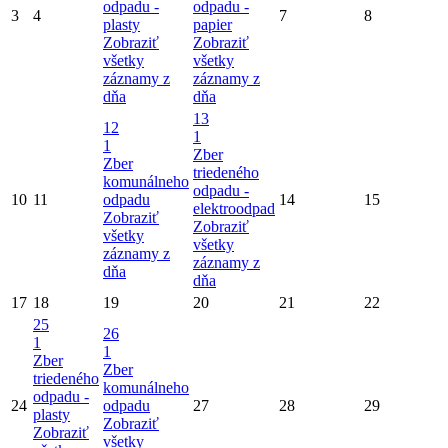
odpadu -
odpadu -
3
4
7
8
plasty
papier
Zobraziť
Zobraziť
všetky
všetky
záznamy z
záznamy z
dňa
dňa
13
12
1
1
Zber
Zber
triedeného
komunálneho
odpadu -
10
11
odpadu
14
15
elektroodpad
Zobraziť
Zobraziť
všetky
všetky
záznamy z
záznamy z
dňa
dňa
17
18
19
20
21
22
25
26
1
1
Zber
Zber
triedeného
komunálneho
odpadu -
24
odpadu
27
28
29
plasty
Zobraziť
Zobraziť
všetky