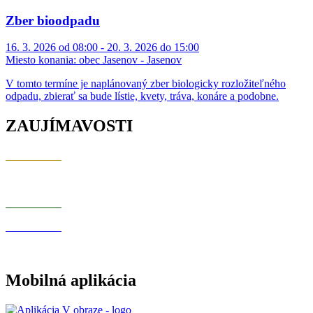
Zber bioodpadu
16. 3. 2026 od 08:00 - 20. 3. 2026 do 15:00
Miesto konania:
obec Jasenov - Jasenov
V tomto termíne je naplánovaný zber biologicky rozložiteľného
odpadu, zbierať sa bude lístie, kvety, tráva, konáre a podobne.
ZAUJÍMAVOSTI
Mobilná aplikácia