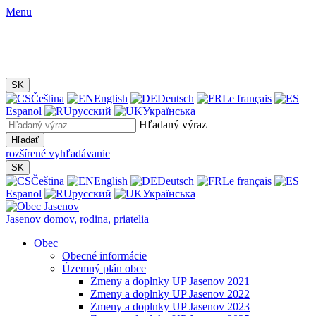
Menu
SK
Čeština
English
Deutsch
Le français
Espanol
русский
Українська
Hľadaný výraz
Hľadať
rozšírené vyhľadávanie
SK
Čeština
English
Deutsch
Le français
Espanol
русский
Українська
Jasenov
domov, rodina, priatelia
Obec
Obecné informácie
Územný plán obce
Zmeny a doplnky UP Jasenov 2021
Zmeny a doplnky UP Jasenov 2022
Zmeny a doplnky UP Jasenov 2023