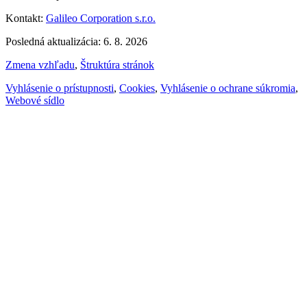
Kontakt:
Galileo Corporation s.r.o.
Posledná aktualizácia: 6. 8. 2026
Zmena vzhľadu
,
Štruktúra stránok
Vyhlásenie o prístupnosti
,
Cookies
,
Vyhlásenie o ochrane súkromia
,
Webové sídlo