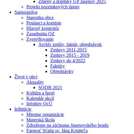
Zmeny a doplnky UP Jasenov 2025
Projekt pozemkových úprav
Samospráva
Starostka obce
Poslanci a komisie
Hlavný kontrolór
Zasadnutia OZ
Zverejňovanie
Archív zmlúv, faktúr, objednávok
Zmluvy 2011-2015
Zmluvy 2015 - 2019
Zmluvy do 4⁄2022
Faktúry
Objednávky
Život v obci
Aktuality
SODB 2021
Kultúra a šport
Kalendár akcií
Infolisty OcÚ
Inštitúcie
Miestne organizácie
Materská škola
Združenie na záchranu Jasenovského hradu
Farnosť Sťatia sv. Jána Krstiteľa