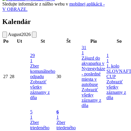
Sledujte informácie z nášho webu v
mobilnej aplikácii -
V OBRAZE.
Kalendár
August
2026
Po
Ut
St
Št
Pia
So
31
1
29
1
Zájazd do
1
1
akvaparku v
Zber
1. kolo
Nyiregyháze
komunálneho
SLOVNAF
- posledné
27
28
odpadu
30
CUP
miesta v
Zobraziť
Zobraziť
autobuse
všetky
všetky
Zobraziť
záznamy z
záznamy z
všetky
dňa
dňa
záznamy z
dňa
5
6
1
1
Zber
Zber
triedeného
triedeného