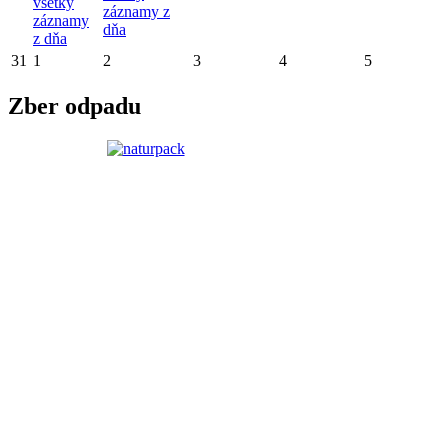
všetky
záznamy z
záznamy
dňa
z dňa
31
1
2
3
4
5
Zber odpadu