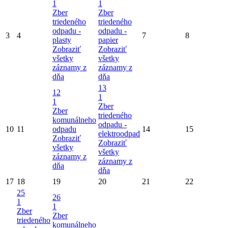
1
1
Zber
Zber
triedeného
triedeného
odpadu -
odpadu -
3
4
7
8
plasty
papier
Zobraziť
Zobraziť
všetky
všetky
záznamy z
záznamy z
dňa
dňa
13
12
1
1
Zber
Zber
triedeného
komunálneho
odpadu -
10
11
odpadu
14
15
elektroodpad
Zobraziť
Zobraziť
všetky
všetky
záznamy z
záznamy z
dňa
dňa
17
18
19
20
21
22
25
26
1
1
Zber
Zber
triedeného
komunálneho