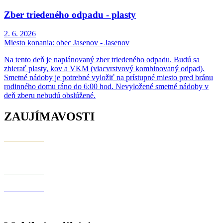
Zber triedeného odpadu - plasty
2. 6. 2026
Miesto konania:
obec Jasenov - Jasenov
Na tento deň je naplánovaný zber triedeného odpadu. Budú sa
zbierať plasty, kov a VKM (viacvrstvový kombinovaný odpad).
Smetné nádoby je potrebné vyložiť na prístupné miesto pred bránu
rodinného domu ráno do 6:00 hod. Nevyložené smetné nádoby v
deň zberu nebudú obslúžené.
ZAUJÍMAVOSTI