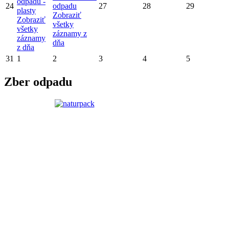
odpadu -
24
odpadu
27
28
29
plasty
Zobraziť
Zobraziť
všetky
všetky
záznamy z
záznamy
dňa
z dňa
31
1
2
3
4
5
Zber odpadu