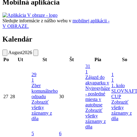
Mobilná aplikácia
Sledujte informácie z nášho webu v
mobilnej aplikácii -
V OBRAZE.
Kalendár
August
2026
Po
Ut
St
Št
Pia
So
31
1
29
1
Zájazd do
1
1
akvaparku v
Zber
1. kolo
Nyiregyháze
komunálneho
SLOVNAF
- posledné
27
28
odpadu
30
CUP
miesta v
Zobraziť
Zobraziť
autobuse
všetky
všetky
Zobraziť
záznamy z
záznamy z
všetky
dňa
dňa
záznamy z
dňa
5
6