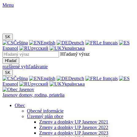
Menu
SK
Čeština
English
Deutsch
Le français
Espanol
русский
Українська
Hľadaný výraz
Hľadať
rozšírené vyhľadávanie
SK
Čeština
English
Deutsch
Le français
Espanol
русский
Українська
Jasenov
domov, rodina, priatelia
Obec
Obecné informácie
Územný plán obce
Zmeny a doplnky UP Jasenov 2021
Zmeny a doplnky UP Jasenov 2022
Zmeny a doplnky UP Jasenov 2023