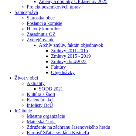
Zmeny a doplnky UP Jasenov 2025
Projekt pozemkových úprav
Samospráva
Starostka obce
Poslanci a komisie
Hlavný kontrolór
Zasadnutia OZ
Zverejňovanie
Archív zmlúv, faktúr, objednávok
Zmluvy 2011-2015
Zmluvy 2015 - 2019
Zmluvy do 4⁄2022
Faktúry
Objednávky
Život v obci
Aktuality
SODB 2021
Kultúra a šport
Kalendár akcií
Infolisty OcÚ
Inštitúcie
Miestne organizácie
Materská škola
Združenie na záchranu Jasenovského hradu
Farnosť Sťatia sv. Jána Krstiteľa