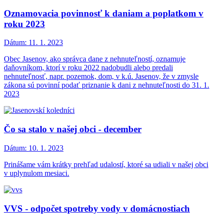
Oznamovacia povinnosť k daniam a poplatkom v
roku 2023
Dátum:
11. 1. 2023
Obec Jasenov, ako správca dane z nehnuteľností, oznamuje
daňovníkom, ktorí v roku 2022 nadobudli alebo predali
nehnuteľnosť, napr. pozemok, dom, v k.ú. Jasenov, že v zmysle
zákona sú povinní podať priznanie k dani z nehnuteľnosti do 31. 1.
2023
Čo sa stalo v našej obci - december
Dátum:
10. 1. 2023
Prinášame vám krátky prehľad udalostí, ktoré sa udiali v našej obci
v uplynulom mesiaci.
VVS - odpočet spotreby vody v domácnostiach