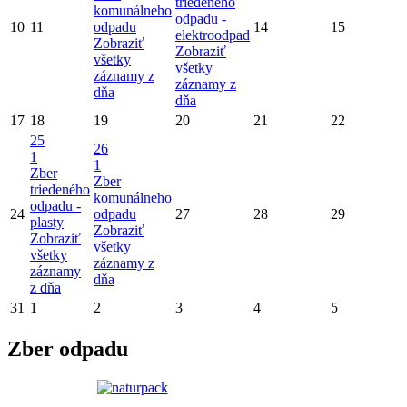
triedeného
komunálneho
odpadu -
10
11
odpadu
14
15
elektroodpad
Zobraziť
Zobraziť
všetky
všetky
záznamy z
záznamy z
dňa
dňa
17
18
19
20
21
22
25
26
1
1
Zber
Zber
triedeného
komunálneho
odpadu -
24
odpadu
27
28
29
plasty
Zobraziť
Zobraziť
všetky
všetky
záznamy z
záznamy
dňa
z dňa
31
1
2
3
4
5
Zber odpadu