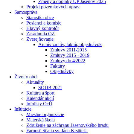
Zmeny a doplnky UP Jasenov 2025
Projekt pozemkových úprav
Samospráva
Starostka obce
Poslanci a komisie
Hlavný kontrolór
Zasadnutia OZ
Zverejňovanie
Archív zmlúv, faktúr, objednávok
Zmluvy 2011-2015
Zmluvy 2015 - 2019
Zmluvy do 4⁄2022
Faktúry
Objednávky
Život v obci
Aktuality
SODB 2021
Kultúra a šport
Kalendár akcií
Infolisty OcÚ
Inštitúcie
Miestne organizácie
Materská škola
Združenie na záchranu Jasenovského hradu
Farnosť Sťatia sv. Jána Krstiteľa