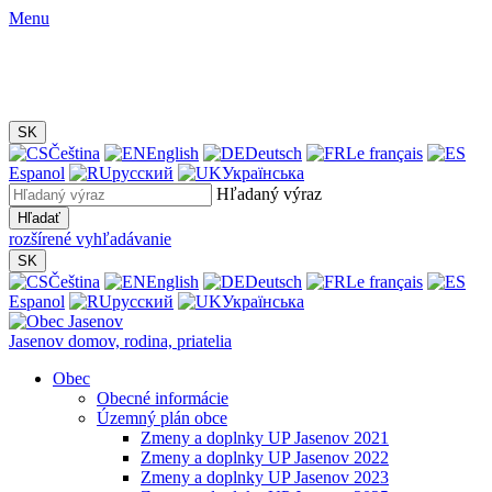
Menu
SK
Čeština
English
Deutsch
Le français
Espanol
русский
Українська
Hľadaný výraz
Hľadať
rozšírené vyhľadávanie
SK
Čeština
English
Deutsch
Le français
Espanol
русский
Українська
Jasenov
domov, rodina, priatelia
Obec
Obecné informácie
Územný plán obce
Zmeny a doplnky UP Jasenov 2021
Zmeny a doplnky UP Jasenov 2022
Zmeny a doplnky UP Jasenov 2023