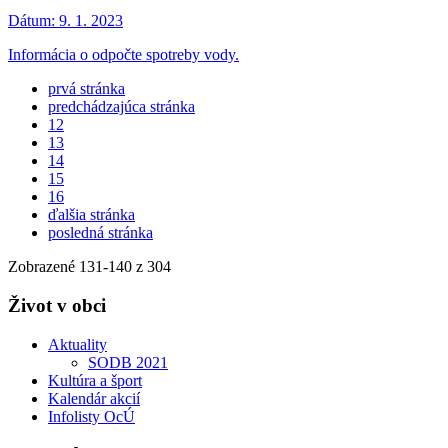
Dátum:
9. 1. 2023
Informácia o odpočte spotreby vody.
prvá stránka
predchádzajúca stránka
12
13
14
15
16
ďalšia stránka
posledná stránka
Zobrazené
131
-
140
z 304
Život v obci
Aktuality
SODB 2021
Kultúra a šport
Kalendár akcií
Infolisty OcÚ