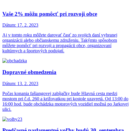
Vaše 2% môžu pomôcť pri rozvoji obce
Dátum:
17. 2. 2023
Aj v tomto roku môžete darovať časť zo svojich daní vybranej
organizácii alebo občianskemu združeniu. Takýmto spôsobom
môžete pomôcť pri rozvoji a propagácii obce, organizovaní
kultúrnych a športových podujatí.
Dopravné obmedzenia
Dátum:
13. 2. 2023
Počas konania fašiangovej zabíjačky bude Hlavná cesta medzi
mostom pri č.d. 260 a križovatkou pri kostole uzavretá. Od 13:00 do
16:00 hod. bude obchádzka motorových vozidiel možná po Jarkovej
ulici.
Predčasné parlamentné voľby budú 30. septembra