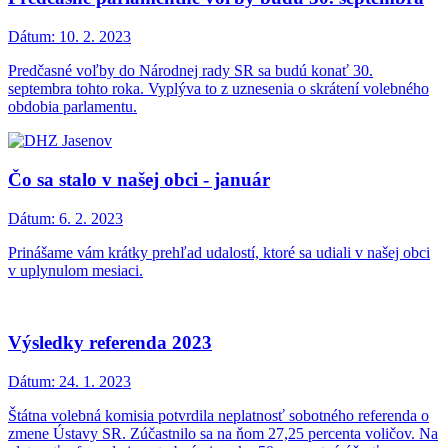
Dátum:
10. 2. 2023
Predčasné voľby do Národnej rady SR sa budú konať 30.
septembra tohto roka. Vyplýva to z uznesenia o skrátení volebného
obdobia parlamentu.
Čo sa stalo v našej obci - január
Dátum:
6. 2. 2023
Prinášame vám krátky prehľad udalostí, ktoré sa udiali v našej obci
v uplynulom mesiaci.
Výsledky referenda 2023
Dátum:
24. 1. 2023
Štátna volebná komisia potvrdila neplatnosť sobotného referenda o
zmene Ústavy SR. Zúčastnilo sa na ňom 27,25 percenta voličov. Na