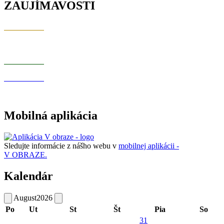
ZAUJÍMAVOSTI
Mobilná aplikácia
Sledujte informácie z nášho webu v
mobilnej aplikácii -
V OBRAZE.
Kalendár
August
2026
Po
Ut
St
Št
Pia
So
31