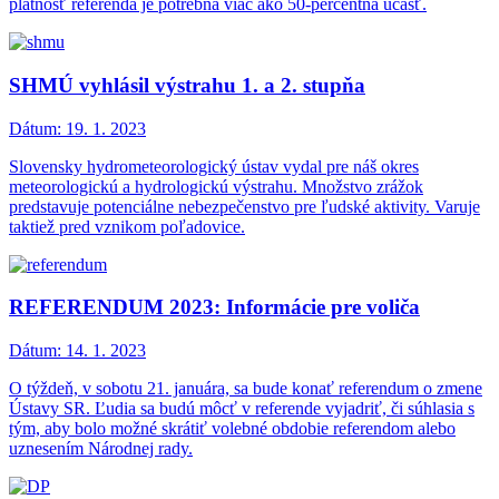
platnosť referenda je potrebná viac ako 50-percentná účasť.
SHMÚ vyhlásil výstrahu 1. a 2. stupňa
Dátum:
19. 1. 2023
Slovensky hydrometeorologický ústav vydal pre náš okres
meteorologickú a hydrologickú výstrahu. Množstvo zrážok
predstavuje potenciálne nebezpečenstvo pre ľudské aktivity. Varuje
taktiež pred vznikom poľadovice.
REFERENDUM 2023: Informácie pre voliča
Dátum:
14. 1. 2023
O týždeň, v sobotu 21. januára, sa bude konať referendum o zmene
Ústavy SR. Ľudia sa budú môcť v referende vyjadriť, či súhlasia s
tým, aby bolo možné skrátiť volebné obdobie referendom alebo
uznesením Národnej rady.