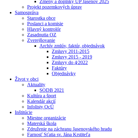
Zmeny a doplnky UP Jasenov 2025
Projekt pozemkových úprav
Samospráva
Starostka obce
Poslanci a komisie
Hlavný kontrolór
Zasadnutia OZ
Zverejňovanie
Archív zmlúv, faktúr, objednávok
Zmluvy 2011-2015
Zmluvy 2015 - 2019
Zmluvy do 4⁄2022
Faktúry
Objednávky
Život v obci
Aktuality
SODB 2021
Kultúra a šport
Kalendár akcií
Infolisty OcÚ
Inštitúcie
Miestne organizácie
Materská škola
Združenie na záchranu Jasenovského hradu
Farnosť Sťatia sv. Jána Krstiteľa