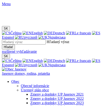
Menu
SK
Čeština
English
Deutsch
Le français
Espanol
русский
Українська
Hľadaný výraz
Hľadať
rozšírené vyhľadávanie
SK
Čeština
English
Deutsch
Le français
Espanol
русский
Українська
Jasenov
domov, rodina, priatelia
Obec
Obecné informácie
Územný plán obce
Zmeny a doplnky UP Jasenov 2021
Zmeny a doplnky UP Jasenov 2022
Zmeny a doplnky UP Jasenov 2023