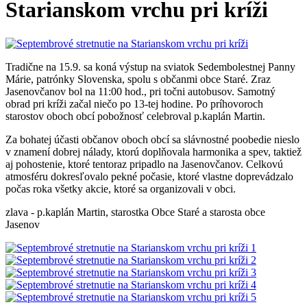
Starianskom vrchu pri kríži
Tradične na 15.9. sa koná výstup na sviatok Sedembolestnej Panny
Márie, patrónky Slovenska, spolu s občanmi obce Staré. Zraz
Jasenovčanov bol na 11:00 hod., pri točni autobusov. Samotný
obrad pri kríži začal niečo po 13-tej hodine. Po príhovoroch
starostov oboch obcí pobožnosť celebroval p.kaplán Martin.
Za bohatej účasti občanov oboch obcí sa slávnostné poobedie nieslo
v znamení dobrej nálady, ktorú doplňovala harmonika a spev, taktiež
aj pohostenie, ktoré tentoraz pripadlo na Jasenovčanov. Celkovú
atmosféru dokresľovalo pekné počasie, ktoré vlastne doprevádzalo
počas roka všetky akcie, ktoré sa organizovali v obci.
zlava - p.kaplán Martin, starostka Obce Staré a starosta obce
Jasenov