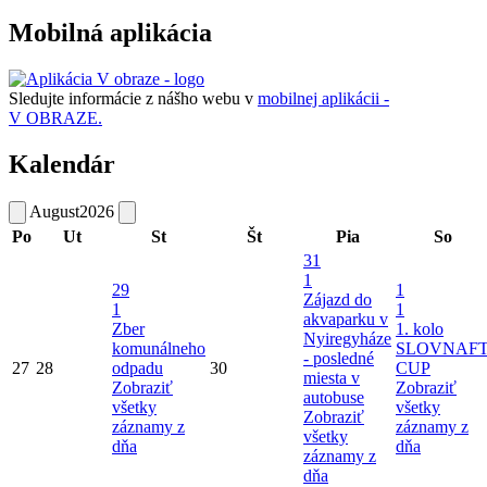
Mobilná aplikácia
Sledujte informácie z nášho webu v
mobilnej aplikácii -
V OBRAZE.
Kalendár
August
2026
Po
Ut
St
Št
Pia
So
31
1
29
1
Zájazd do
1
1
akvaparku v
Zber
1. kolo
Nyiregyháze
komunálneho
SLOVNAF
- posledné
27
28
odpadu
30
CUP
miesta v
Zobraziť
Zobraziť
autobuse
všetky
všetky
Zobraziť
záznamy z
záznamy z
všetky
dňa
dňa
záznamy z
dňa