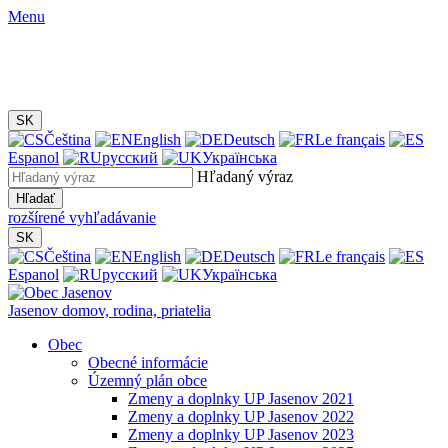
Menu
SK
Čeština
English
Deutsch
Le français
Espanol
русский
Українська
Hľadaný výraz
Hľadať
rozšírené vyhľadávanie
SK
Čeština
English
Deutsch
Le français
Espanol
русский
Українська
Jasenov
domov, rodina, priatelia
Obec
Obecné informácie
Územný plán obce
Zmeny a doplnky UP Jasenov 2021
Zmeny a doplnky UP Jasenov 2022
Zmeny a doplnky UP Jasenov 2023