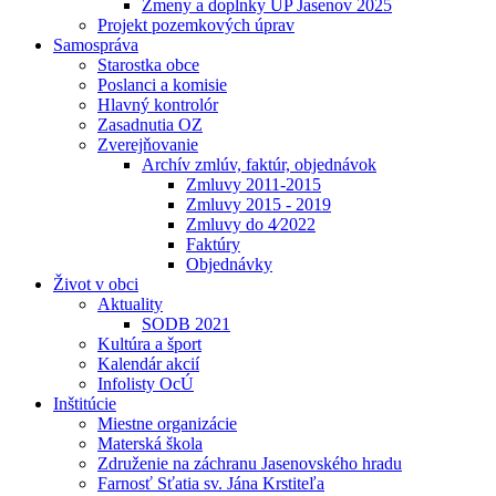
Zmeny a doplnky UP Jasenov 2025
Projekt pozemkových úprav
Samospráva
Starostka obce
Poslanci a komisie
Hlavný kontrolór
Zasadnutia OZ
Zverejňovanie
Archív zmlúv, faktúr, objednávok
Zmluvy 2011-2015
Zmluvy 2015 - 2019
Zmluvy do 4⁄2022
Faktúry
Objednávky
Život v obci
Aktuality
SODB 2021
Kultúra a šport
Kalendár akcií
Infolisty OcÚ
Inštitúcie
Miestne organizácie
Materská škola
Združenie na záchranu Jasenovského hradu
Farnosť Sťatia sv. Jána Krstiteľa