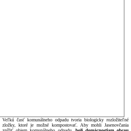
Veľkú časť komunálneho odpadu tvoria biologicky rozložiteľné
zložky, ktoré je možné kompostovať. Aby mohli Jasenovčania
znížiť objem komunálneho odpadu,
boli domácnostiam obcou