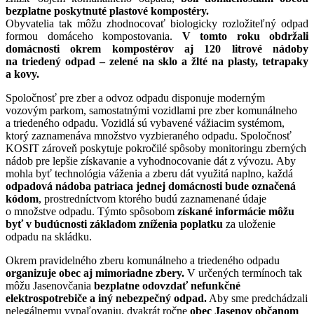
bezplatne poskytnuté plastové kompostéry.
Obyvatelia tak môžu zhodnocovať biologicky rozložiteľný odpad
formou domáceho kompostovania.
V tomto roku obdržali
domácnosti okrem kompostérov aj 120 litrové nádoby
na triedený odpad – zelené na sklo a žlté na plasty, tetrapaky
a kovy.
Spoločnosť pre zber a odvoz odpadu disponuje moderným
vozovým parkom, samostatnými vozidlami pre zber komunálneho
a triedeného odpadu. Vozidlá sú vybavené vážiacim systémom,
ktorý zaznamenáva množstvo vyzbieraného odpadu. Spoločnosť
KOSIT zároveň poskytuje pokročilé spôsoby monitoringu zberných
nádob pre lepšie získavanie a vyhodnocovanie dát z vývozu. Aby
mohla byť technológia váženia a zberu dát využitá naplno, každá
odpadová nádoba patriaca jednej domácnosti bude označená
kódom
, prostredníctvom ktorého budú zaznamenané údaje
o množstve odpadu. Týmto spôsobom
získané informácie môžu
byť v budúcnosti základom zníženia poplatku
za uloženie
odpadu na skládku.
Okrem pravidelného zberu komunálneho a triedeného odpadu
organizuje obec aj mimoriadne zbery.
V určených termínoch tak
môžu Jasenovčania
bezplatne odovzdať nefunkčné
elektrospotrebiče a iný nebezpečný odpad.
Aby sme predchádzali
nelegálnemu vypaľovaniu, dvakrát ročne
obec Jasenov občanom