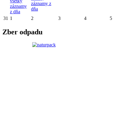
všetky
záznamy z
záznamy
dňa
z dňa
31
1
2
3
4
5
Zber odpadu