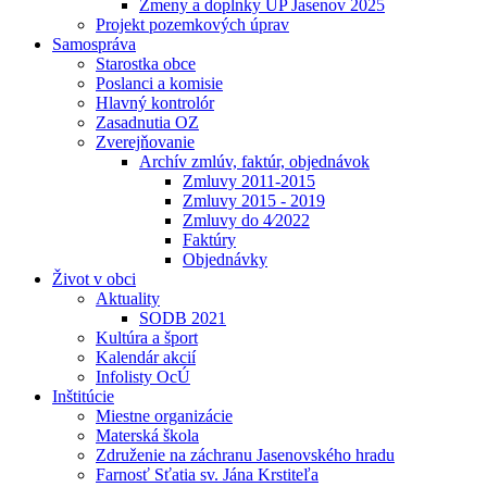
Zmeny a doplnky UP Jasenov 2025
Projekt pozemkových úprav
Samospráva
Starostka obce
Poslanci a komisie
Hlavný kontrolór
Zasadnutia OZ
Zverejňovanie
Archív zmlúv, faktúr, objednávok
Zmluvy 2011-2015
Zmluvy 2015 - 2019
Zmluvy do 4⁄2022
Faktúry
Objednávky
Život v obci
Aktuality
SODB 2021
Kultúra a šport
Kalendár akcií
Infolisty OcÚ
Inštitúcie
Miestne organizácie
Materská škola
Združenie na záchranu Jasenovského hradu
Farnosť Sťatia sv. Jána Krstiteľa