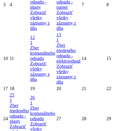
odpadu -
odpadu -
3
4
7
8
plasty
papier
Zobraziť
Zobraziť
všetky
všetky
záznamy z
záznamy z
dňa
dňa
13
12
1
1
Zber
Zber
triedeného
komunálneho
odpadu -
10
11
odpadu
14
15
elektroodpad
Zobraziť
Zobraziť
všetky
všetky
záznamy z
záznamy z
dňa
dňa
17
18
19
20
21
22
25
26
1
1
Zber
Zber
triedeného
komunálneho
odpadu -
24
odpadu
27
28
29
plasty
Zobraziť
Zobraziť
všetky