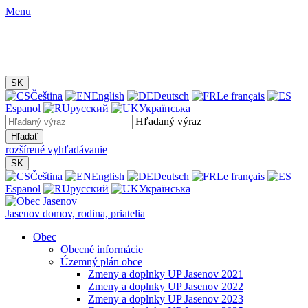
Menu
SK
Čeština
English
Deutsch
Le français
Espanol
русский
Українська
Hľadaný výraz
Hľadať
rozšírené vyhľadávanie
SK
Čeština
English
Deutsch
Le français
Espanol
русский
Українська
Jasenov
domov, rodina, priatelia
Obec
Obecné informácie
Územný plán obce
Zmeny a doplnky UP Jasenov 2021
Zmeny a doplnky UP Jasenov 2022
Zmeny a doplnky UP Jasenov 2023