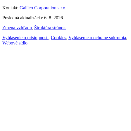
Kontakt:
Galileo Corporation s.r.o.
Posledná aktualizácia: 6. 8. 2026
Zmena vzhľadu
,
Štruktúra stránok
Vyhlásenie o prístupnosti
,
Cookies
,
Vyhlásenie o ochrane súkromia
,
Webové sídlo