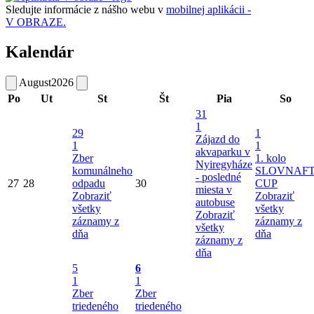
Sledujte informácie z nášho webu v
mobilnej aplikácii -
V OBRAZE.
Kalendár
August
2026
Po
Ut
St
Št
Pia
So
31
1
29
1
Zájazd do
1
1
akvaparku v
Zber
1. kolo
Nyiregyháze
komunálneho
SLOVNAF
- posledné
27
28
odpadu
30
CUP
miesta v
Zobraziť
Zobraziť
autobuse
všetky
všetky
Zobraziť
záznamy z
záznamy z
všetky
dňa
dňa
záznamy z
dňa
5
6
1
1
Zber
Zber
triedeného
triedeného