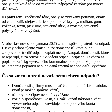
obaly, hliníkové fólie od zaváranín, nápojové kartóny (od mlieka,
džúsov...).
Nepatrí sem:
znečistené fólie, obaly so zvyškami potravín, obaly
od chemikálií, olejov a farieb, podlahové krytiny, molitan, guma,
koženka, textil, plexisklo, stavebné rúrky a izolácie, stavebný
polystyrén, kovový šrot.
V obci Jasenov sa od januára 2025 zmenil spôsob platenia za odpad.
Hlavný prínos týchto zmien je, že domácnosť, ktorá bude
zodpovedne triediť odpad, zaplatí menej. Naopak domácnosti, ktoré
neseparujú, si za odvoz a likvidáciu odpadu priplatia. Zavádza sa
poplatok za 1 kg vyvezeného komunálneho odpadu. V prípade
neuhradenia poplatku nebude daná smetná nádoba daľej vyvážaná.
Čo sa zmení oproti neváženému zberu odpadu?
Domácnosti aj firmy musia mať čiernu hranatú 120l nádobu,
ktorú je možné správne vážiť,
nádoby bez čipov nebudú vyvážané,
vozidlo spoločnosti Kosit, a.s. váži každú nádobu a váhu
vyvezeného odpadu zaeviduje do odpadového konta
domácnosti,