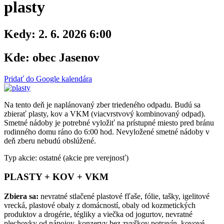
plasty
Kedy:
2. 6. 2026 6:00
Kde:
obec Jasenov
Pridať do Google kalendára
Na tento deň je naplánovaný zber triedeného odpadu. Budú sa
zbierať plasty, kov a VKM (viacvrstvový kombinovaný odpad).
Smetné nádoby je potrebné vyložiť na prístupné miesto pred bránu
rodinného domu ráno do 6:00 hod. Nevyložené smetné nádoby v
deň zberu nebudú obslúžené.
Typ akcie: ostatné (akcie pre verejnosť)
PLASTY + KOV + VKM
Zbiera sa:
nevratné stlačené plastové fľaše, fólie, tašky, igelitové
vrecká, plastové obaly z domácností, obaly od kozmetických
produktov a drogérie, tégliky a viečka od jogurtov, nevratné
plechovky od nápojov, konzervy bez zvyškov potravín, kovové