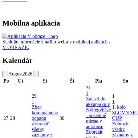
Mobilná aplikácia
Sledujte informácie z nášho webu v
mobilnej aplikácii -
V OBRAZE.
Kalendár
August
2026
Po
Ut
St
Št
Pia
So
31
1
29
1
Zájazd do
1
1
akvaparku v
Zber
1. kolo
Nyiregyháze
komunálneho
SLOVNAF
- posledné
27
28
odpadu
30
CUP
miesta v
Zobraziť
Zobraziť
autobuse
všetky
všetky
Zobraziť
záznamy z
záznamy z
všetky