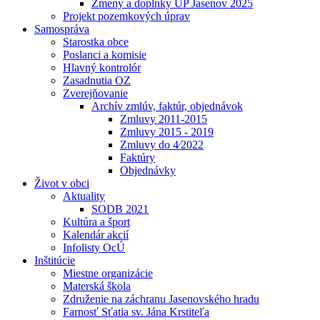
Zmeny a doplnky UP Jasenov 2025
Projekt pozemkových úprav
Samospráva
Starostka obce
Poslanci a komisie
Hlavný kontrolór
Zasadnutia OZ
Zverejňovanie
Archív zmlúv, faktúr, objednávok
Zmluvy 2011-2015
Zmluvy 2015 - 2019
Zmluvy do 4⁄2022
Faktúry
Objednávky
Život v obci
Aktuality
SODB 2021
Kultúra a šport
Kalendár akcií
Infolisty OcÚ
Inštitúcie
Miestne organizácie
Materská škola
Združenie na záchranu Jasenovského hradu
Farnosť Sťatia sv. Jána Krstiteľa