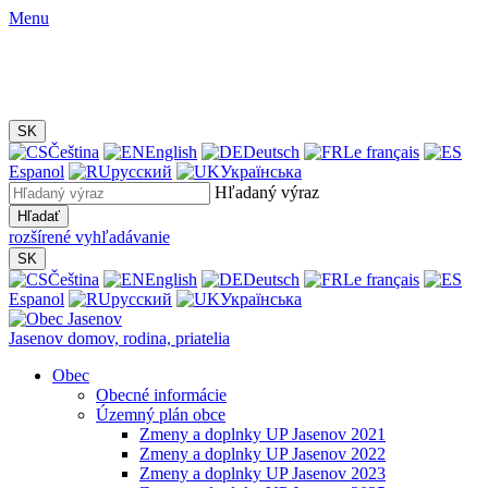
Menu
SK
Čeština
English
Deutsch
Le français
Espanol
русский
Українська
Hľadaný výraz
Hľadať
rozšírené vyhľadávanie
SK
Čeština
English
Deutsch
Le français
Espanol
русский
Українська
Jasenov
domov, rodina, priatelia
Obec
Obecné informácie
Územný plán obce
Zmeny a doplnky UP Jasenov 2021
Zmeny a doplnky UP Jasenov 2022
Zmeny a doplnky UP Jasenov 2023