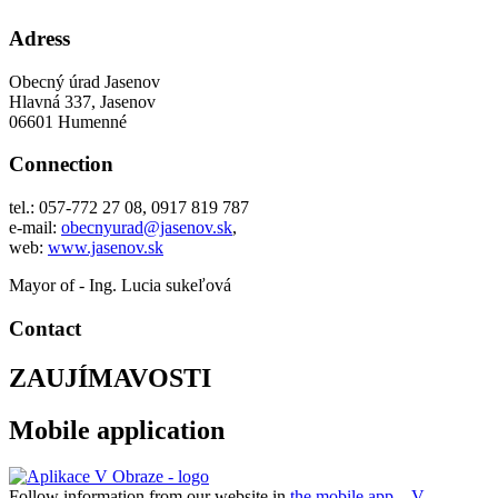
Adress
Obecný úrad Jasenov
Hlavná 337, Jasenov
06601 Humenné
Connection
tel.: 057-772 27 08, 0917 819 787
e-mail:
obecnyurad@jasenov.sk
,
web:
www.jasenov.sk
Mayor of - Ing. Lucia sukeľová
Contact
ZAUJÍMAVOSTI
Mobile application
Follow information from our website in
the mobile app – V