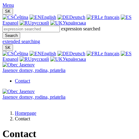
Menu
SK
Čeština
English
Deutsch
Le français
Espanol
русский
Українська
expression searched
Search
extended searching
SK
Čeština
English
Deutsch
Le français
Espanol
русский
Українська
Jasenov
domov, rodina, priatelia
Contact
Jasenov
domov, rodina, priatelia
Homepage
Contact
Contact