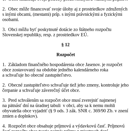
2. Obec môže financovať svoje úlohy aj z prostriedkov združených
s inými obcami, (mestami) príp. s inými právnickými a fyzickými
osobami.
3. Obci môžu byť poskytnuté dotácie zo štátneho rozpočtu
Slovenskej republiky, resp. z prostriedkov EÚ.
§ 12
Rozpočet
1. Základom finančného hospodárenia obce Jasenov. je rozpočet
obce zostavovaný na obdobie jedného kalendárneho roka
a schvaľuje ho obecné zastupiteľstvo.
2. Obecné zastupiteľstvo schvaľuje tiež jeho zmeny, kontroluje jeho
čerpanie a schvaľuje záverečný účet obce.
3. Pred schválením sa rozpočet obce musí zverejniť najmenej
na pätnásť dní na úradnej tabuli v obci, aby sa k nemu mohli
obyvatelia obce vyjadriť (§ 9 ods. 3 zák. SNR c. 369/90 Zb. v znení
zmien a doplnkov).
4. Rozpočet obce obsahuje príjmovú a výdavkovú časť. Príjmovú