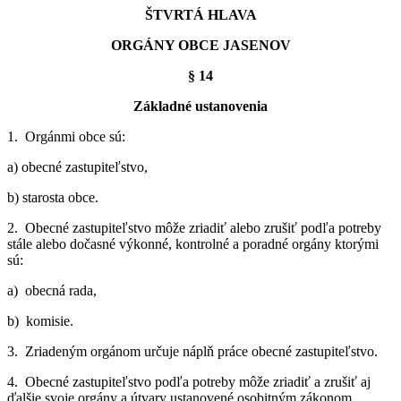
ŠTVRTÁ HLAVA
ORGÁNY OBCE JASENOV
§ 14
Základné ustanovenia
1. Orgánmi obce sú:
a) obecné zastupiteľstvo,
b) starosta obce.
2. Obecné zastupiteľstvo môže zriadiť alebo zrušiť podľa potreby
stále alebo dočasné výkonné, kontrolné a poradné orgány ktorými
sú:
a) obecná rada,
b) komisie.
3. Zriadeným orgánom určuje náplň práce obecné zastupiteľstvo.
4. Obecné zastupiteľstvo podľa potreby môže zriadiť a zrušiť aj
ďalšie svoje orgány a útvary ustanovené osobitným zákonom.