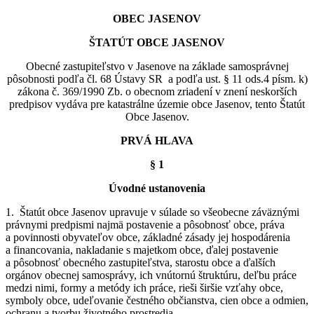
OBEC JASENOV
ŠTATÚT OBCE JASENOV
Obecné zastupiteľstvo v Jasenove na základe samosprávnej
pôsobnosti podľa čl. 68 Ústavy SR a podľa ust. § 11 ods.4 písm. k)
zákona č. 369/1990 Zb. o obecnom zriadení v znení neskorších
predpisov vydáva pre katastrálne územie obce Jasenov, tento Štatút
Obce Jasenov.
PRVÁ HLAVA
§ 1
Úvodné ustanovenia
1. Štatút obce Jasenov upravuje v súlade so všeobecne záväznými
právnymi predpismi najmä postavenie a pôsobnosť obce, práva
a povinnosti obyvateľov obce, základné zásady jej hospodárenia
a financovania, nakladanie s majetkom obce, ďalej postavenie
a pôsobnosť obecného zastupiteľstva, starostu obce a ďalších
orgánov obecnej samosprávy, ich vnútornú štruktúru, deľbu práce
medzi nimi, formy a metódy ich práce, rieši širšie vzťahy obce,
symboly obce, udeľovanie čestného občianstva, cien obce a odmien,
ochranu a tvorbu životného prostredia.