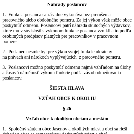
Náhrady poslancov
1. Funkcia poslanca sa zásadne vykonáva bez prerušenia
pracovného alebo obdobného pomeru. Za jej výkon však môže obec
poskytnúť odmenu. Poslancovi patrí náhrada skutočných výdavkov,
ktoré mu v súvislosti s výkonom funkcie poslanca vznikli a to podľa
osobitných predpisov platných pre pracovníkov v pracovnom
pomere.
2. Poslanec nesmie byt pre výkon svojej funkcie ukrátený
na právach ani nárokoch vyplývajúcich z pracovného pomeru.
3. Poslancovi možno poskytnúť odmenu najmä vzhľadom na úlohy
a časovú náročnosť výkonu funkcie podľa zásad odmeňovania
poslancov.
ŠIESTA HLAVA
VZŤAH OBCE K OKOLIU
§ 26
Vzťah obce k okolitým obciam a mestám
1. Spoločný záujem obce Jasenov a okolitých miest a obcí sa rieši