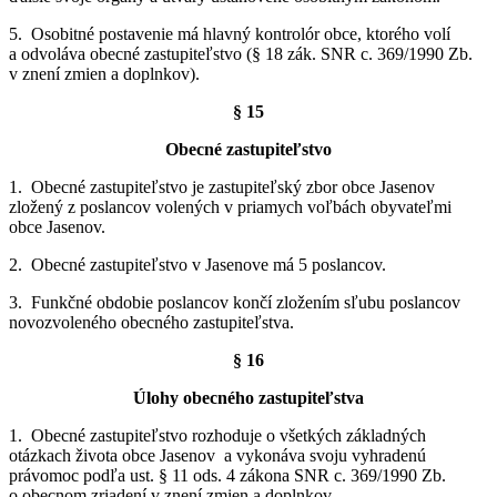
5. Osobitné postavenie má hlavný kontrolór obce, ktorého volí
a odvoláva obecné zastupiteľstvo (§ 18 zák. SNR c. 369/1990 Zb.
v znení zmien a doplnkov).
§ 15
Obecné zastupiteľstvo
1. Obecné zastupiteľstvo je zastupiteľský zbor obce Jasenov
zložený z poslancov volených v priamych voľbách obyvateľmi
obce Jasenov.
2. Obecné zastupiteľstvo v Jasenove má 5 poslancov.
3. Funkčné obdobie poslancov končí zložením sľubu poslancov
novozvoleného obecného zastupiteľstva.
§ 16
Úlohy obecného zastupiteľstva
1. Obecné zastupiteľstvo rozhoduje o všetkých základných
otázkach života obce Jasenov a vykonáva svoju vyhradenú
právomoc podľa ust. § 11 ods. 4 zákona SNR c. 369/1990 Zb.
o obecnom zriadení v znení zmien a doplnkov.