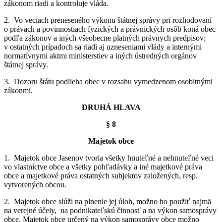
zákonom riadi a kontroluje vláda.
2. Vo veciach preneseného výkonu štátnej správy pri rozhodovaní
o právach a povinnostiach fyzických a právnických osôb koná obec
podľa zákonov a iných všeobecne platných právnych predpisov;
v ostatných prípadoch sa riadi aj uzneseniami vlády a internými
normatívnymi aktmi ministerstiev a iných ústredných orgánov
štátnej správy.
3. Dozoru štátu podlieha obec v rozsahu vymedzenom osobitnými
zákonmi.
DRUHÁ HLAVA
§ 8
Majetok obce
1. Majetok obce Jasenov tvoria všetky hnuteľné a nehnuteľné veci
vo vlastníctve obce a všetky pohľadávky a iné majetkové práva
obce a majetkové práva ostatných subjektov založených, resp.
vytvorených obcou.
2. Majetok obce slúži na plnenie jej úloh, možno ho použiť najmä
na verejné účely, na podnikateľskú činnosť a na výkon samosprávy
obce. Majetok obce určený na výkon samosprávy obce možno