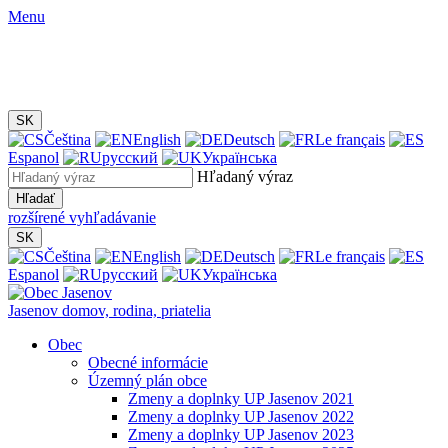
Menu
SK
Čeština
English
Deutsch
Le français
Espanol
русский
Українська
Hľadaný výraz
Hľadať
rozšírené vyhľadávanie
SK
Čeština
English
Deutsch
Le français
Espanol
русский
Українська
Jasenov
domov, rodina, priatelia
Obec
Obecné informácie
Územný plán obce
Zmeny a doplnky UP Jasenov 2021
Zmeny a doplnky UP Jasenov 2022
Zmeny a doplnky UP Jasenov 2023