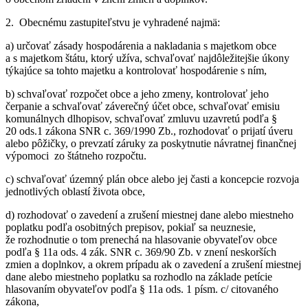
2. Obecnému zastupiteľstvu je vyhradené najmä:
a) určovať zásady hospodárenia a nakladania s majetkom obce
a s majetkom štátu, ktorý užíva, schvaľovať najdôležitejšie úkony
týkajúce sa tohto majetku a kontrolovať hospodárenie s ním,
b) schvaľovať rozpočet obce a jeho zmeny, kontrolovať jeho
čerpanie a schvaľovať záverečný účet obce, schvaľovať emisiu
komunálnych dlhopisov, schvaľovať zmluvu uzavretú podľa §
20 ods.1 zákona SNR c. 369/1990 Zb., rozhodovať o prijatí úveru
alebo pôžičky, o prevzatí záruky za poskytnutie návratnej finančnej
výpomoci zo štátneho rozpočtu.
c) schvaľovať územný plán obce alebo jej časti a koncepcie rozvoja
jednotlivých oblastí života obce,
d) rozhodovať o zavedení a zrušení miestnej dane alebo miestneho
poplatku podľa osobitných prepisov, pokiaľ sa neuznesie,
že rozhodnutie o tom prenechá na hlasovanie obyvateľov obce
podľa § 11a ods. 4 zák. SNR c. 369/90 Zb. v znení neskorších
zmien a doplnkov, a okrem prípadu ak o zavedení a zrušení miestnej
dane alebo miestneho poplatku sa rozhodlo na základe petície
hlasovaním obyvateľov podľa § 11a ods. 1 písm. c/ citovaného
zákona,