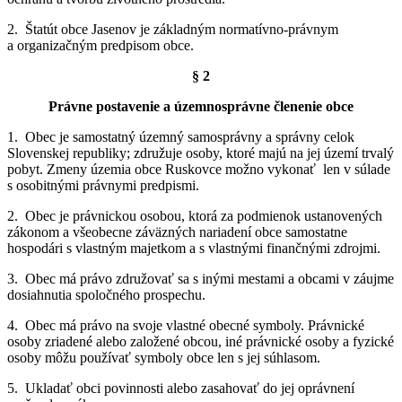
2. Štatút obce Jasenov je základným normatívno-právnym
a organizačným predpisom obce.
§ 2
Právne postavenie a územnosprávne členenie obce
1. Obec je samostatný územný samosprávny a správny celok
Slovenskej republiky; združuje osoby, ktoré majú na jej území trvalý
pobyt. Zmeny územia obce Ruskovce možno vykonať len v súlade
s osobitnými právnymi predpismi.
2. Obec je právnickou osobou, ktorá za podmienok ustanovených
zákonom a všeobecne záväzných nariadení obce samostatne
hospodári s vlastným majetkom a s vlastnými finančnými zdrojmi.
3. Obec má právo združovať sa s inými mestami a obcami v záujme
dosiahnutia spoločného prospechu.
4. Obec má právo na svoje vlastné obecné symboly. Právnické
osoby zriadené alebo založené obcou, iné právnické osoby a fyzické
osoby môžu používať symboly obce len s jej súhlasom.
5. Ukladať obci povinnosti alebo zasahovať do jej oprávnení