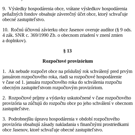
9. Výsledky hospodárenia obce, vrátane výsledkov hospodárenia
peňažných fondov obsahuje záverečný účet obce, ktorý schvaľuje
obecné zastupiteľstvo.
10. Ročnú účtovnú závierku obce Jasenov overuje audítor (§ 9 ods.
4 zák. SNR c. 369/1990 Zb. o obecnom zriadení v znení zmien
a doplnkov).
§ 13
Rozpočtové provizórium
1. Ak nebude rozpočet obce na príslušný rok schválený pred prvým
januárom rozpočtového roka, riadi sa rozpočtové hospodárenie
v čase od 1. januára rozpočtového roka do schválenia rozpočtu
obecným zastupiteľstvom rozpočtovým provizóriom.
2. Rozpočtové príjmy a výdavky uskutočnené v čase rozpočtového
provizória sa zúčtujú do rozpočtu obce po jeho schválení v obecnom
zastupiteľstve.
3. Podrobnejšiu úpravu hospodárenia v období rozpočtového
provizória obsahujú zásady nakladania s finančnými prostriedkami
obce Jasenov, ktoré schvaľuje obecné zastupiteľstvo.