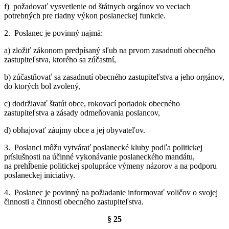
f) požadovať vysvetlenie od štátnych orgánov vo veciach
potrebných pre riadny výkon poslaneckej funkcie.
2. Poslanec je povinný najmä:
a) zložiť zákonom predpísaný sľub na prvom zasadnutí obecného
zastupiteľstva, ktorého sa zúčastní,
b) zúčastňovať sa zasadnutí obecného zastupiteľstva a jeho orgánov,
do ktorých bol zvolený,
c) dodržiavať štatút obce, rokovací poriadok obecného
zastupiteľstva a zásady odmeňovania poslancov,
d) obhajovať záujmy obce a jej obyvateľov.
3. Poslanci môžu vytvárať poslanecké kluby podľa politickej
príslušnosti na účinné vykonávanie poslaneckého mandátu,
na prehĺbenie politickej spolupráce výmeny názorov a na podporu
poslaneckej iniciatívy.
4. Poslanec je povinný na požiadanie informovať voličov o svojej
činnosti a činnosti obecného zastupiteľstva.
§ 25