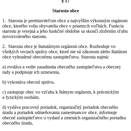
§ 17
Starosta obce
1. Starosta je predstaviteľom obce a najvyšším výkonným orgánom
obce, ktorého volia obyvatelia obce v priamych voľbách. Funkcia
starostu je verejná a jeho funkčné obdobie sa skončí zložením sľubu
novozvoleného starostu.
2. Starosta obce je štatutárnym orgánom obce. Rozhoduje vo
všetkých veciach správy obce, ktoré nie sú zákonom alebo štatútom
obce vyhradené obecnému zastupiteľstvu. Starosta najmä:
a) zvoláva a vedie zasadnutia obecného zastupiteľstva a obecnej
rady a podpisuje ich uznesenia,
b) vykonáva obecnú správu,
c) zastupuje obec vo vzťahu k štátnym orgánom, k právnickým
a fyzickým osobám,
d) vydáva pracovný poriadok, organizačný poriadok obecného
úradu a poriadok odmeňovania zamestnancov obce, informuje
obecné zastupiteľstvo o vydaní a zmenách organizačného poriadku
obecného úradu,