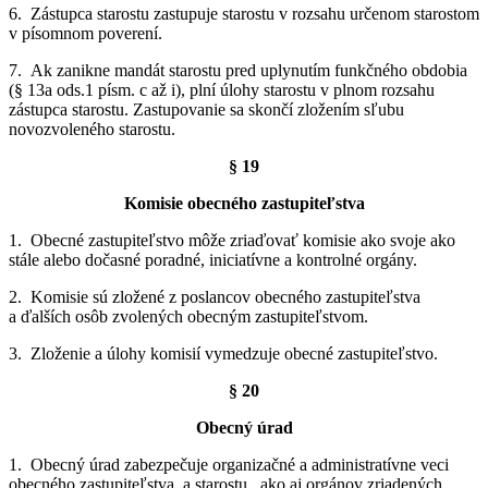
6. Zástupca starostu zastupuje starostu v rozsahu určenom starostom
v písomnom poverení.
7. Ak zanikne mandát starostu pred uplynutím funkčného obdobia
(§ 13a ods.1 písm. c až i), plní úlohy starostu v plnom rozsahu
zástupca starostu. Zastupovanie sa skončí zložením sľubu
novozvoleného starostu.
§ 19
Komisie obecného zastupiteľstva
1. Obecné zastupiteľstvo môže zriaďovať komisie ako svoje ako
stále alebo dočasné poradné, iniciatívne a kontrolné orgány.
2. Komisie sú zložené z poslancov obecného zastupiteľstva
a ďalších osôb zvolených obecným zastupiteľstvom.
3. Zloženie a úlohy komisií vymedzuje obecné zastupiteľstvo.
§ 20
Obecný úrad
1. Obecný úrad zabezpečuje organizačné a administratívne veci
obecného zastupiteľstva a starostu , ako aj orgánov zriadených