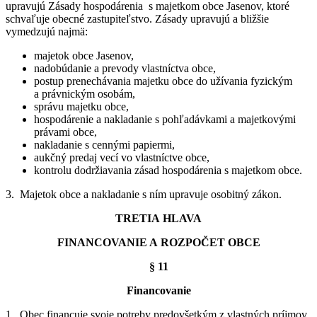
upravujú Zásady hospodárenia s majetkom obce Jasenov, ktoré
schvaľuje obecné zastupiteľstvo. Zásady upravujú a bližšie
vymedzujú najmä:
majetok obce Jasenov,
nadobúdanie a prevody vlastníctva obce,
postup prenechávania majetku obce do užívania fyzickým
a právnickým osobám,
správu majetku obce,
hospodárenie a nakladanie s pohľadávkami a majetkovými
právami obce,
nakladanie s cennými papiermi,
aukčný predaj vecí vo vlastníctve obce,
kontrolu dodržiavania zásad hospodárenia s majetkom obce.
3. Majetok obce a nakladanie s ním upravuje osobitný zákon.
TRETIA HLAVA
FINANCOVANIE A ROZPOČET OBCE
§ 11
Financovanie
1. Obec financuje svoje potreby predovšetkým z vlastných príjmov.