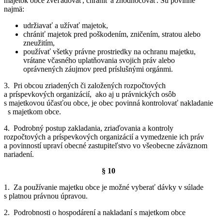
majetok obce zveľadovať, chrániť a zhodnocovať. Sú povinné
najmä:
udržiavať a užívať majetok,
chrániť majetok pred poškodením, zničením, stratou alebo
zneužitím,
používať všetky právne prostriedky na ochranu majetku,
vrátane včasného uplatňovania svojich práv alebo
oprávnených záujmov pred príslušnými orgánmi.
3. Pri obcou zriadených či založených rozpočtových
a príspevkových organizácií, ako aj u právnických osôb
s majetkovou účasťou obce, je obec povinná kontrolovať nakladanie
s majetkom obce.
4. Podrobný postup zakladania, zriaďovania a kontroly
rozpočtových a príspevkových organizácií a vymedzenie ich práv
a povinností upraví obecné zastupiteľstvo vo všeobecne záväznom
nariadení.
§ 10
1. Za používanie majetku obce je možné vyberať dávky v súlade
s platnou právnou úpravou.
2. Podrobnosti o hospodárení a nakladaní s majetkom obce