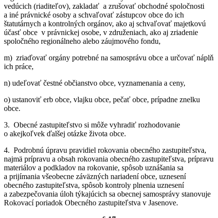
vedúcich (riaditeľov), zakladať a zrušovať obchodné spoločnosti
a iné právnické osoby a schvaľovať zástupcov obce do ich
štatutárnych a kontrolných orgánov, ako aj schvaľovať majetkovú
účasť obce v právnickej osobe, v združeniach, ako aj zriadenie
spoločného regionálneho alebo záujmového fondu,
m) zriaďovať orgány potrebné na samosprávu obce a určovať náplň
ich práce,
n) udeľovať čestné občianstvo obce, vyznamenania a ceny,
o) ustanoviť erb obce, vlajku obce, pečať obce, prípadne znelku
obce.
3. Obecné zastupiteľstvo si môže vyhradiť rozhodovanie
o akejkoľvek ďalšej otázke života obce.
4. Podrobnú úpravu pravidiel rokovania obecného zastupiteľstva,
najmä prípravu a obsah rokovania obecného zastupiteľstva, prípravu
materiálov a podkladov na rokovanie, spôsob uznášania sa
a prijímania všeobecne záväzných nariadení obce, uznesení
obecného zastupiteľstva, spôsob kontroly plnenia uznesení
a zabezpečovania úloh týkajúcich sa obecnej samosprávy stanovuje
Rokovací poriadok Obecného zastupiteľstva v Jasenove.