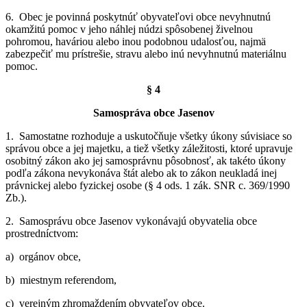
6. Obec je povinná poskytnúť obyvateľovi obce nevyhnutnú
okamžitú pomoc v jeho náhlej núdzi spôsobenej živelnou
pohromou, haváriou alebo inou podobnou udalosťou, najmä
zabezpečiť mu prístrešie, stravu alebo inú nevyhnutnú materiálnu
pomoc.
§ 4
Samospráva obce Jasenov
1. Samostatne rozhoduje a uskutočňuje všetky úkony súvisiace so
správou obce a jej majetku, a tiež všetky záležitosti, ktoré upravuje
osobitný zákon ako jej samosprávnu pôsobnosť, ak takéto úkony
podľa zákona nevykonáva štát alebo ak to zákon neukladá inej
právnickej alebo fyzickej osobe (§ 4 ods. 1 zák. SNR c. 369/1990
Zb.).
2. Samosprávu obce Jasenov vykonávajú obyvatelia obce
prostredníctvom:
a) orgánov obce,
b) miestnym referendom,
c) verejným zhromaždením obyvateľov obce.