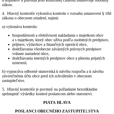
a doplnkov a pravidlá jeho kontrolnej činnosti ustanovuje osobitný
zákon.
4. Hlavný kontrolór vykonáva kontrolu v rozsahu ustanovení § 18d
zákona o obecnom zriadení, najmä:
a) vykonáva kontrolu:
hospodárnosti a efektívnosti nakladania s majetkom obce
a s majetkom, ktorý obec užíva podľa osobitných predpisov,
príjmov, výdavkov a finančných operácií obce,
dodržiavania všeobecne záväzných právnych predpisov
vrátane nariadení obce,
dodržiavania interných predpisov obce a plnenia prijatých
uznesení,
b) vypracúva odborné stanoviská k návrhu rozpočtu a k návrhu
záverečnému účtu obce pred ich schválením v obecnom
zastupiteľstve.
5. Hlavný kontrolór je povinný na požiadanie bezodkladne
sprístupniť výsledky kontrol poslancom alebo starostovi.
PIATA HLAVA
POSLANCI OBECNÉHO ZASTUPITE
L
STVA