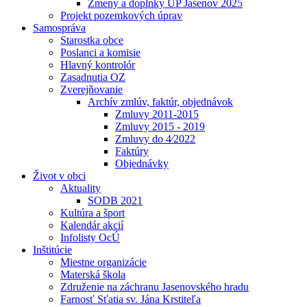
Zmeny a doplnky UP Jasenov 2025
Projekt pozemkových úprav
Samospráva
Starostka obce
Poslanci a komisie
Hlavný kontrolór
Zasadnutia OZ
Zverejňovanie
Archív zmlúv, faktúr, objednávok
Zmluvy 2011-2015
Zmluvy 2015 - 2019
Zmluvy do 4⁄2022
Faktúry
Objednávky
Život v obci
Aktuality
SODB 2021
Kultúra a šport
Kalendár akcií
Infolisty OcÚ
Inštitúcie
Miestne organizácie
Materská škola
Združenie na záchranu Jasenovského hradu
Farnosť Sťatia sv. Jána Krstiteľa