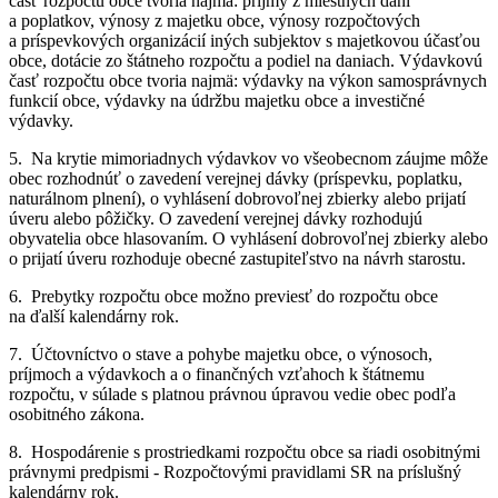
časť rozpočtu obce tvoria najmä: príjmy z miestnych daní
a poplatkov, výnosy z majetku obce, výnosy rozpočtových
a príspevkových organizácií iných subjektov s majetkovou účasťou
obce, dotácie zo štátneho rozpočtu a podiel na daniach. Výdavkovú
časť rozpočtu obce tvoria najmä: výdavky na výkon samosprávnych
funkcií obce, výdavky na údržbu majetku obce a investičné
výdavky.
5. Na krytie mimoriadnych výdavkov vo všeobecnom záujme môže
obec rozhodnúť o zavedení verejnej dávky (príspevku, poplatku,
naturálnom plnení), o vyhlásení dobrovoľnej zbierky alebo prijatí
úveru alebo pôžičky. O zavedení verejnej dávky rozhodujú
obyvatelia obce hlasovaním. O vyhlásení dobrovoľnej zbierky alebo
o prijatí úveru rozhoduje obecné zastupiteľstvo na návrh starostu.
6. Prebytky rozpočtu obce možno previesť do rozpočtu obce
na ďalší kalendárny rok.
7. Účtovníctvo o stave a pohybe majetku obce, o výnosoch,
príjmoch a výdavkoch a o finančných vzťahoch k štátnemu
rozpočtu, v súlade s platnou právnou úpravou vedie obec podľa
osobitného zákona.
8. Hospodárenie s prostriedkami rozpočtu obce sa riadi osobitnými
právnymi predpismi - Rozpočtovými pravidlami SR na príslušný
kalendárny rok.