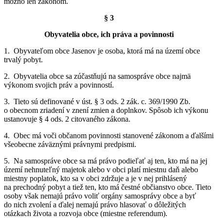
možno len zákonom.
§ 3
Obyvatelia obce, ich práva a povinnosti
1. Obyvateľom obce Jasenov je osoba, ktorá má na území obce
trvalý pobyt.
2. Obyvatelia obce sa zúčastňujú na samospráve obce najmä
výkonom svojich práv a povinností.
3. Tieto sú definované v úst. § 3 ods. 2 zák. c. 369/1990 Zb.
o obecnom zriadení v znení zmien a doplnkov. Spôsob ich výkonu
ustanovuje § 4 ods. 2 citovaného zákona.
4. Obec má voči občanom povinnosti stanovené zákonom a ďalšími
všeobecne záväznými právnymi predpismi.
5. Na samospráve obce sa má právo podieľať aj ten, kto má na jej
území nehnuteľný majetok alebo v obci platí miestnu daň alebo
miestny poplatok, kto sa v obci zdržuje a je v nej prihlásený
na prechodný pobyt a tiež ten, kto má čestné občianstvo obce. Tieto
osoby však nemajú právo voliť orgány samosprávy obce a byť
do nich zvolení a ďalej nemajú právo hlasovať o dôležitých
otázkach života a rozvoja obce (miestne referendum).