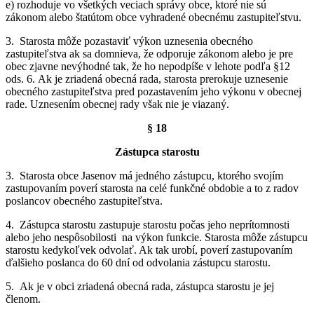
e) rozhoduje vo všetkých veciach správy obce, ktoré nie sú
zákonom alebo štatútom obce vyhradené obecnému zastupiteľstvu.
3. Starosta môže pozastaviť výkon uznesenia obecného
zastupiteľstva ak sa domnieva, že odporuje zákonom alebo je pre
obec zjavne nevýhodné tak, že ho nepodpíše v lehote podľa §12
ods. 6. Ak je zriadená obecná rada, starosta prerokuje uznesenie
obecného zastupiteľstva pred pozastavením jeho výkonu v obecnej
rade. Uznesením obecnej rady však nie je viazaný.
§ 18
Zástupca starostu
3. Starosta obce Jasenov má jedného zástupcu, ktorého svojím
zastupovaním poverí starosta na celé funkčné obdobie a to z radov
poslancov obecného zastupiteľstva.
4. Zástupca starostu zastupuje starostu počas jeho neprítomnosti
alebo jeho nespôsobilosti na výkon funkcie. Starosta môže zástupcu
starostu kedykoľvek odvolať. Ak tak urobí, poverí zastupovaním
ďalšieho poslanca do 60 dní od odvolania zástupcu starostu.
5. Ak je v obci zriadená obecná rada, zástupca starostu je jej
členom.