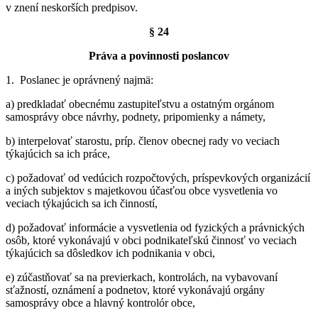
v znení neskorších predpisov.
§ 24
Práva a povinnosti poslancov
1. Poslanec je oprávnený najmä:
a) predkladať obecnému zastupiteľstvu a ostatným orgánom
samosprávy obce návrhy, podnety, pripomienky a námety,
b) interpelovať starostu, príp. členov obecnej rady vo veciach
týkajúcich sa ich práce,
c) požadovať od vedúcich rozpočtových, príspevkových organizácií
a iných subjektov s majetkovou účasťou obce vysvetlenia vo
veciach týkajúcich sa ich činností,
d) požadovať informácie a vysvetlenia od fyzických a právnických
osôb, ktoré vykonávajú v obci podnikateľskú činnosť vo veciach
týkajúcich sa dôsledkov ich podnikania v obci,
e) zúčastňovať sa na previerkach, kontrolách, na vybavovaní
sťažností, oznámení a podnetov, ktoré vykonávajú orgány
samosprávy obce a hlavný kontrolór obce,