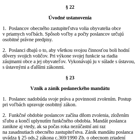
§ 22
Úvodné ustanovenia
1. Poslancov obecného zastupiteľstva volia obyvatelia obce
v priamych voľbách. Spôsob voľby a počty poslancov určujú
osobitné právne predpisy.
2. Poslanci dbajú o to, aby všetkou svojou činnosťou boli hodní
dôvery svojich voličov. Pri výkone svojej funkcie sa riadia
záujmami obce a jej obyvateľov. Vykonávajú ju v súlade s ústavou,
s ústavnými a ďalšími zákonmi.
§ 23
Vznik a zánik poslaneckého mandátu
1. Poslanec nadobúda svoje práva a povinnosti zvolením. Postup
pri voľbách upravuje osobitný zákon.
2. Funkčné obdobie poslancov začína dňom zvolenia, zložením
sľubu a končí uplynutím funkčného obdobia. Mandát poslanca
zanikne aj vtedy, ak sa počas roka nezúčastní ani raz
na zasadnutiach obecného zastupiteľstva. Zánik mandátu poslanca
uvádza § 25 ods.2 zákona c.369/1990 Zb. o obecnom zriadení