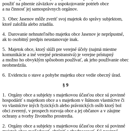
použiť na plnenie záväzkov a uspokojovanie potrieb obce
a na činnosť jej samosprávnych orgánov.
3. Obec Jasenov môže zveriť svoj majetok do správy subjektom,
ktoré založila alebo zriadila.
4. Darovanie nehnuteľného majetku obce Jasenov je neprípustné,
ak to osobitný predpis neustanovuje inak.
5. Majetok obce, ktorý slúži pre verejné účely (najmä miestne
komunikácie a iné verejné priestranstvá) je verejne prístupný
a možno ho obvyklým spôsobom používať, ak jeho používanie obec
neobmedzila.
6. Evidenciu o stave a pohybe majetku obce vedie obecný úrad.
§ 9
1. Orgány obce a subjekty s majetkovou účasťou obce sú povinné
hospodáriť s majetkom obce a s majetkom v štátnom vlastníctve či
vo vlastníctve iných fyzických alebo právnických osôb ktorý bol
obci zverený, v prospech rozvoja obce a jej občanov a v záujme
ochrany a tvorby životného prostredia.
2. Orgány obce a subjekty s majetkovou účasťou obce sú povinné