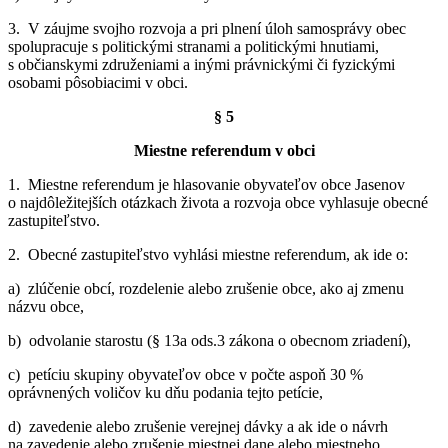
3. V záujme svojho rozvoja a pri plnení úloh samosprávy obec
spolupracuje s politickými stranami a politickými hnutiami,
s občianskymi združeniami a inými právnickými či fyzickými
osobami pôsobiacimi v obci.
§ 5
Miestne referendum v obci
1. Miestne referendum je hlasovanie obyvateľov obce Jasenov
o najdôležitejších otázkach života a rozvoja obce vyhlasuje obecné
zastupiteľstvo.
2. Obecné zastupiteľstvo vyhlási miestne referendum, ak ide o:
a) zlúčenie obcí, rozdelenie alebo zrušenie obce, ako aj zmenu
názvu obce,
b) odvolanie starostu (§ 13a ods.3 zákona o obecnom zriadení),
c) petíciu skupiny obyvateľov obce v počte aspoň 30 %
oprávnených voličov ku dňu podania tejto petície,
d) zavedenie alebo zrušenie verejnej dávky a ak ide o návrh
na zavedenie alebo zrušenie miestnej dane alebo miestneho