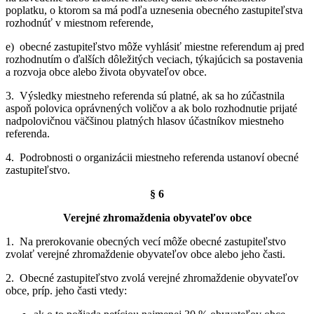
poplatku, o ktorom sa má podľa uznesenia obecného zastupiteľstva
rozhodnúť v miestnom referende,
e) obecné zastupiteľstvo môže vyhlásiť miestne referendum aj pred
rozhodnutím o ďalších dôležitých veciach, týkajúcich sa postavenia
a rozvoja obce alebo života obyvateľov obce.
3. Výsledky miestneho referenda sú platné, ak sa ho zúčastnila
aspoň polovica oprávnených voličov a ak bolo rozhodnutie prijaté
nadpolovičnou väčšinou platných hlasov účastníkov miestneho
referenda.
4. Podrobnosti o organizácii miestneho referenda ustanoví obecné
zastupiteľstvo.
§ 6
Verejné zhromaždenia obyvateľov obce
1. Na prerokovanie obecných vecí môže obecné zastupiteľstvo
zvolať verejné zhromaždenie obyvateľov obce alebo jeho časti.
2. Obecné zastupiteľstvo zvolá verejné zhromaždenie obyvateľov
obce, príp. jeho časti vtedy: