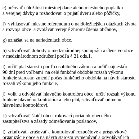
e) určovať náležitosti miestnej dane alebo miestneho poplatku
a verejnej dávky a rozhodovať o prijatí úveru alebo pôžičky,
f) vyhlasovať miestne referendum o najdôležitejších otázkach života
a rozvoja obce a zvolávať verejné zhromaždenia občanov,
g) uznášať sa na nariadeniach obce,
h) schvaľovať dohody o medzinárodnej spolupráci a členstvo obce
v medzinárodnom združení podľa § 21 ods.1,
i) určiť plat starostu podľa osobitného zákona a určiť najneskôr
90 dní pred voľbami na celé funkčné obdobie rozsah výkonu
funkcie starostu; zmeniť počas funkčného obdobia na návrh starostu
rozsah výkonu jeho funkcie,
j) voliť a odvolávať hlavného kontrolóra obce, určiť rozsah výkonu
funkcie hlavného kontrolóra a jeho plat, schvaľovať odmenu
hlavnému kontrolórovi,
k) schvaľovať štatút obce, rokovací poriadok obecného
zastupiteľstva a zásady odmeňovania poslancov,
l) zriaďovať, zrušovať a kontrolovať rozpočtové a príspevkové
organizácie obce a na návrh starostu vymenúvať a odvolávať ich