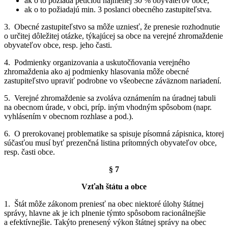
ak o to požiada petíciou najmenej 30 % obyvateľov obce,
ak o to požiadajú min. 3 poslanci obecného zastupiteľstva.
3. Obecné zastupiteľstvo sa môže uzniesť, že prenesie rozhodnutie
o určitej dôležitej otázke, týkajúcej sa obce na verejné zhromaždenie
obyvateľov obce, resp. jeho časti.
4. Podmienky organizovania a uskutočňovania verejného
zhromaždenia ako aj podmienky hlasovania môže obecné
zastupiteľstvo upraviť podrobne vo všeobecne záväznom nariadení.
5. Verejné zhromaždenie sa zvoláva oznámením na úradnej tabuli
na obecnom úrade, v obci, príp. iným vhodným spôsobom (napr.
vyhlásením v obecnom rozhlase a pod.).
6. O prerokovanej problematike sa spisuje písomná zápisnica, ktorej
súčasťou musí byť prezenčná listina prítomných obyvateľov obce,
resp. časti obce.
§ 7
Vzťah štátu a obce
1. Štát môže zákonom preniesť na obec niektoré úlohy štátnej
správy, hlavne ak je ich plnenie týmto spôsobom racionálnejšie
a efektívnejšie. Takýto prenesený výkon štátnej správy na obec