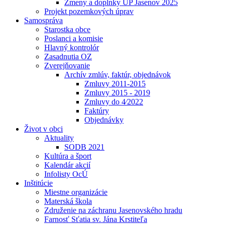
Zmeny a doplnky UP Jasenov 2025
Projekt pozemkových úprav
Samospráva
Starostka obce
Poslanci a komisie
Hlavný kontrolór
Zasadnutia OZ
Zverejňovanie
Archív zmlúv, faktúr, objednávok
Zmluvy 2011-2015
Zmluvy 2015 - 2019
Zmluvy do 4⁄2022
Faktúry
Objednávky
Život v obci
Aktuality
SODB 2021
Kultúra a šport
Kalendár akcií
Infolisty OcÚ
Inštitúcie
Miestne organizácie
Materská škola
Združenie na záchranu Jasenovského hradu
Farnosť Sťatia sv. Jána Krstiteľa