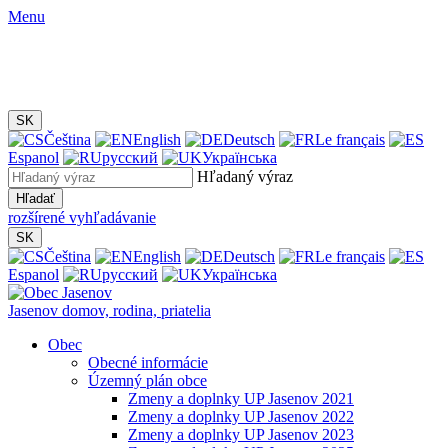
Menu
SK
Čeština
English
Deutsch
Le français
Espanol
русский
Українська
Hľadaný výraz
Hľadať
rozšírené vyhľadávanie
SK
Čeština
English
Deutsch
Le français
Espanol
русский
Українська
Jasenov
domov, rodina, priatelia
Obec
Obecné informácie
Územný plán obce
Zmeny a doplnky UP Jasenov 2021
Zmeny a doplnky UP Jasenov 2022
Zmeny a doplnky UP Jasenov 2023