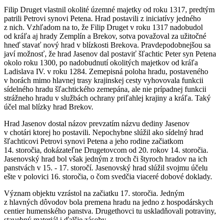
Filip Druget vlastnil okolité územné majetky od roku 1317, predtým
patrili Petrovi synovi Petena. Hrad postavili z iniciatívy jedného
z nich. Vzhľadom na to, že Filip Druget v roku 1317 nadobudol
od kráľa aj hrady Zemplín a Brekov, sotva považoval za užitočné
hneď stavať nový hrad v blízkosti Brekova. Pravdepodobnejšou sa
javí možnosť, že hrad Jasenov dal postaviť šľachtic Peter syn Petena
okolo roku 1300, po nadobudnutí okolitých majetkov od kráľa
Ladislava IV. v roku 1284. Zemepisná poloha hradu, postaveného
v horách mimo hlavnej trasy krajinskej cesty vyhovovala funkcii
sídelného hradu šľachtického zemepána, ale nie prípadnej funkcii
strážneho hradu v službách ochrany priľahlej krajiny a kráľa. Taký
účel mal blízky hrad Brekov.
Hrad Jasenov dostal názov prevzatím názvu dediny Jasenov
v chotári ktorej ho postavili. Nepochybne slúžil ako sídelný hrad
šľachticovi Petrovi synovi Petena a jeho rodine začiatkom
14. storočia, dokázateľne Drugetovcom od 20. rokov 14. storočia.
Jasenovský hrad bol však jedným z troch či štyroch hradov na ich
panstvách v 15. - 17. storočí. Jasenovský hrad slúžil svojmu účelu
ešte v polovici 16. storočia, o čom svedčia viaceré dobové doklady.
Význam objektu vzrástol na začiatku 17. storočia. Jedným
z hlavných dôvodov bola premena hradu na jedno z hospodárskych
centier humenského panstva. Drugethovci tu uskladňovali potraviny,
stavebný materiál i ďalšie zásoby.