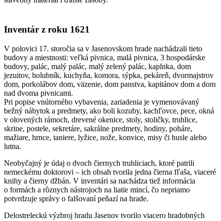
Inventár z roku 1621
V polovici 17. storočia sa v Jasenovskom hrade nachádzali tieto
budovy a miestnosti: veľká pivnica, malá pivnica, 3 hospodárske
budovy, palác, malý palác, malý zelený palác, kaplnka, dom
jezuitov, holubník, kuchyňa, komora, sýpka, pekáreň, dvormajstrov
dom, porkolábov dom, väzenie, dom panstva, kapitánov dom a dom
nad dvoma pivnicami.
Pri popise vnútorného vybavenia, zariadenia je vymenovávaný
bežný nábytok a predmety, ako boli kozuby, kachľovce, pece, okná
v olovených rámoch, drevené okenice, stoly, stoličky, truhlice,
skrine, postele, sekretáre, sakrálne predmety, hodiny, poháre,
mažiare, hrnce, taniere, lyžice, nože, konvice, misy či husle alebo
lutna.
Neobyčajný je údaj o dvoch čiernych truhliciach, ktoré patrili
nemeckému doktorovi – ich obsah tvorila jedna čierna fľaša, viaceré
knihy a čierny džbán. V inventári sa nachádza tiež informácia
o formách a rôznych nástrojoch na liatie mincí, čo nepriamo
potvrdzuje správy o falšovaní peňazí na hrade.
Delostreleckú výzbroj hradu Jasenov tvorilo viacero hradobných