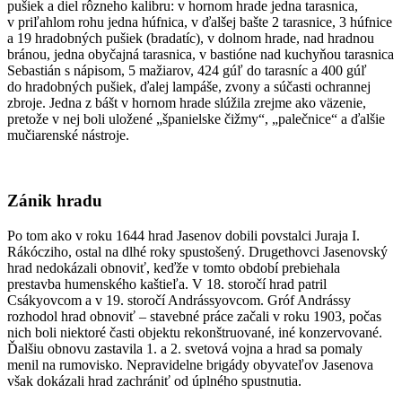
pušiek a diel rôzneho kalibru: v hornom hrade jedna tarasnica,
v priľahlom rohu jedna húfnica, v ďalšej bašte 2 tarasnice, 3 húfnice
a 19 hradobných pušiek (bradatíc), v dolnom hrade, nad hradnou
bránou, jedna obyčajná tarasnica, v bastióne nad kuchyňou tarasnica
Sebastián s nápisom, 5 mažiarov, 424 gúľ do tarasníc a 400 gúľ
do hradobných pušiek, ďalej lampáše, zvony a súčasti ochrannej
zbroje. Jedna z bášt v hornom hrade slúžila zrejme ako väzenie,
pretože v nej boli uložené „španielske čižmy“, „palečnice“ a ďalšie
mučiarenské nástroje.
Zánik hradu
Po tom ako v roku 1644 hrad Jasenov dobili povstalci Juraja I.
Rákócziho, ostal na dlhé roky spustošený. Drugethovci Jasenovský
hrad nedokázali obnoviť, keďže v tomto období prebiehala
prestavba humenského kaštieľa. V 18. storočí hrad patril
Csákyovcom a v 19. storočí Andrássyovcom. Gróf Andrássy
rozhodol hrad obnoviť – stavebné práce začali v roku 1903, počas
nich boli niektoré časti objektu rekonštruované, iné konzervované.
Ďalšiu obnovu zastavila 1. a 2. svetová vojna a hrad sa pomaly
menil na rumovisko. Nepravidelne brigády obyvateľov Jasenova
však dokázali hrad zachrániť od úplného spustnutia.