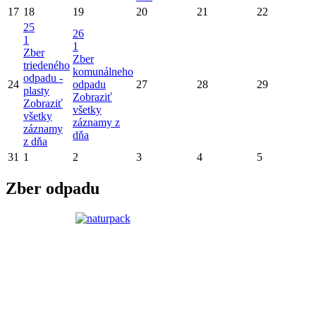
17
18
19
20
21
22
25
26
1
1
Zber
Zber
triedeného
komunálneho
odpadu -
24
odpadu
27
28
29
plasty
Zobraziť
Zobraziť
všetky
všetky
záznamy z
záznamy
dňa
z dňa
31
1
2
3
4
5
Zber odpadu