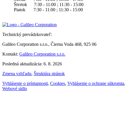
Štvrtok 7:30 - 11:00 ; 11:30 - 15:00
Piatok 7:30 - 11:00 ; 11:30 - 15:00
Technický prevádzkovateľ:
Galileo Corporation s.r.o., Čierna Voda 468, 925 06
Kontakt:
Galileo Corporation s.r.o.
Posledná aktualizácia: 6. 8. 2026
Zmena vzhľadu
,
Štruktúra stránok
Vyhlásenie o prístupnosti
,
Cookies
,
Vyhlásenie o ochrane súkromia
,
Webové sídlo