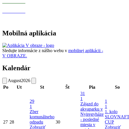
Mobilná aplikácia
Sledujte informácie z nášho webu v
mobilnej aplikácii -
V OBRAZE.
Kalendár
August
2026
Po
Ut
St
Št
Pia
So
31
1
29
1
Zájazd do
1
1
akvaparku v
Zber
1. kolo
Nyiregyháze
komunálneho
SLOVNAF
- posledné
27
28
odpadu
30
CUP
miesta v
Zobraziť
Zobraziť