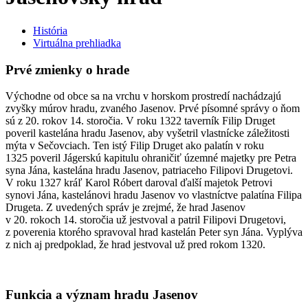
História
Virtuálna prehliadka
Prvé zmienky o hrade
Východne od obce sa na vrchu v horskom prostredí nachádzajú
zvyšky múrov hradu, zvaného Jasenov. Prvé písomné správy o ňom
sú z 20. rokov 14. storočia. V roku 1322 taverník Filip Druget
poveril kastelána hradu Jasenov, aby vyšetril vlastnícke záležitosti
mýta v Sečovciach. Ten istý Filip Druget ako palatín v roku
1325 poveril Jágerskú kapitulu ohraničiť územné majetky pre Petra
syna Jána, kastelána hradu Jasenov, patriaceho Filipovi Drugetovi.
V roku 1327 kráľ Karol Róbert daroval ďalší majetok Petrovi
synovi Jána, kastelánovi hradu Jasenov vo vlastníctve palatína Filipa
Drugeta. Z uvedených správ je zrejmé, že hrad Jasenov
v 20. rokoch 14. storočia už jestvoval a patril Filipovi Drugetovi,
z poverenia ktorého spravoval hrad kastelán Peter syn Jána. Vyplýva
z nich aj predpoklad, že hrad jestvoval už pred rokom 1320.
Funkcia a význam hradu Jasenov