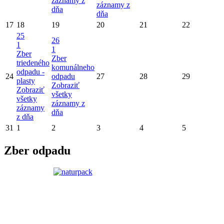
záznamy z
záznamy z
dňa
dňa
17
18
19
20
21
22
25
26
1
1
Zber
Zber
triedeného
komunálneho
odpadu -
24
odpadu
27
28
29
plasty
Zobraziť
Zobraziť
všetky
všetky
záznamy z
záznamy
dňa
z dňa
31
1
2
3
4
5
Zber odpadu