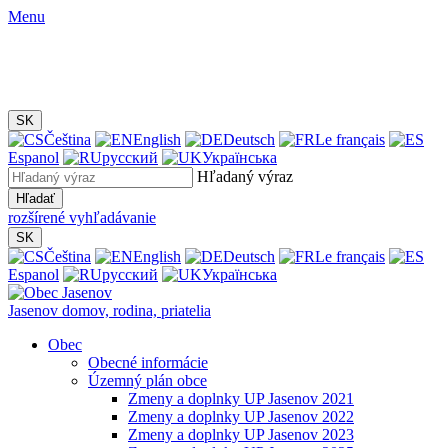
Menu
SK
Čeština
English
Deutsch
Le français
Espanol
русский
Українська
Hľadaný výraz
Hľadať
rozšírené vyhľadávanie
SK
Čeština
English
Deutsch
Le français
Espanol
русский
Українська
Jasenov
domov, rodina, priatelia
Obec
Obecné informácie
Územný plán obce
Zmeny a doplnky UP Jasenov 2021
Zmeny a doplnky UP Jasenov 2022
Zmeny a doplnky UP Jasenov 2023