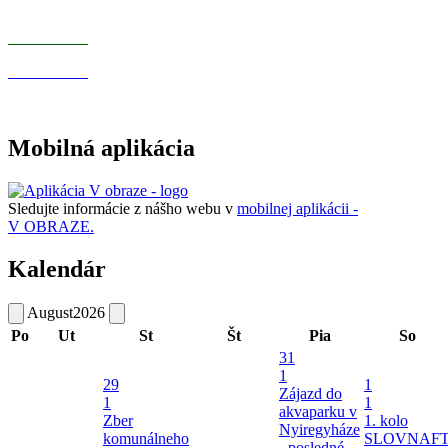
Mobilná aplikácia
Sledujte informácie z nášho webu v
mobilnej aplikácii -
V OBRAZE.
Kalendár
August
2026
Po
Ut
St
Št
Pia
So
31
1
29
1
Zájazd do
1
1
akvaparku v
Zber
1. kolo
Nyiregyháze
komunálneho
SLOVNAF
- posledné