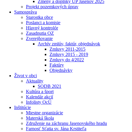
Zmeny a doplnky UP Jasenov 2025
Projekt pozemkových úprav
Samospráva
Starostka obce
Poslanci a komisie
Hlavný kontrolór
Zasadnutia OZ
Zverejňovanie
Archív zmlúv, faktúr, objednávok
Zmluvy 2011-2015
Zmluvy 2015 - 2019
Zmluvy do 4⁄2022
Faktúry
Objednávky
Život v obci
Aktuality
SODB 2021
Kultúra a šport
Kalendár akcií
Infolisty OcÚ
Inštitúcie
Miestne organizácie
Materská škola
Združenie na záchranu Jasenovského hradu
Farnosť Sťatia sv. Jána Krstiteľa