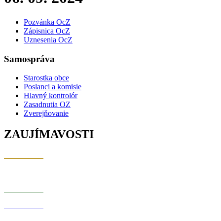
Pozvánka OcZ
Zápisnica OcZ
Uznesenia OcZ
Samospráva
Starostka obce
Poslanci a komisie
Hlavný kontrolór
Zasadnutia OZ
Zverejňovanie
ZAUJÍMAVOSTI