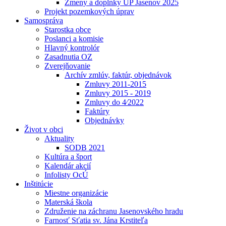
Zmeny a doplnky UP Jasenov 2025
Projekt pozemkových úprav
Samospráva
Starostka obce
Poslanci a komisie
Hlavný kontrolór
Zasadnutia OZ
Zverejňovanie
Archív zmlúv, faktúr, objednávok
Zmluvy 2011-2015
Zmluvy 2015 - 2019
Zmluvy do 4⁄2022
Faktúry
Objednávky
Život v obci
Aktuality
SODB 2021
Kultúra a šport
Kalendár akcií
Infolisty OcÚ
Inštitúcie
Miestne organizácie
Materská škola
Združenie na záchranu Jasenovského hradu
Farnosť Sťatia sv. Jána Krstiteľa