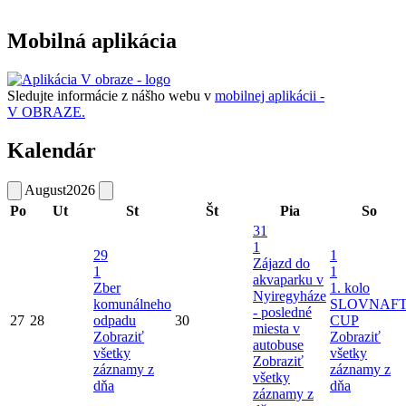
Mobilná aplikácia
Sledujte informácie z nášho webu v
mobilnej aplikácii -
V OBRAZE.
Kalendár
August
2026
Po
Ut
St
Št
Pia
So
31
1
29
1
Zájazd do
1
1
akvaparku v
Zber
1. kolo
Nyiregyháze
komunálneho
SLOVNAF
- posledné
27
28
odpadu
30
CUP
miesta v
Zobraziť
Zobraziť
autobuse
všetky
všetky
Zobraziť
záznamy z
záznamy z
všetky
dňa
dňa
záznamy z