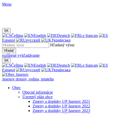
Menu
SK
Čeština
English
Deutsch
Le français
Espanol
русский
Українська
Hľadaný výraz
Hľadať
rozšírené vyhľadávanie
SK
Čeština
English
Deutsch
Le français
Espanol
русский
Українська
Jasenov
domov, rodina, priatelia
Obec
Obecné informácie
Územný plán obce
Zmeny a doplnky UP Jasenov 2021
Zmeny a doplnky UP Jasenov 2022
Zmeny a doplnky UP Jasenov 2023