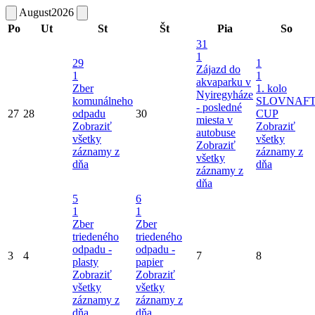
August
2026
Po
Ut
St
Št
Pia
So
31
1
29
1
Zájazd do
1
1
akvaparku v
Zber
1. kolo
Nyiregyháze
komunálneho
SLOVNAF
- posledné
27
28
odpadu
30
CUP
miesta v
Zobraziť
Zobraziť
autobuse
všetky
všetky
Zobraziť
záznamy z
záznamy z
všetky
dňa
dňa
záznamy z
dňa
5
6
1
1
Zber
Zber
triedeného
triedeného
odpadu -
odpadu -
3
4
7
8
plasty
papier
Zobraziť
Zobraziť
všetky
všetky
záznamy z
záznamy z
dňa
dňa