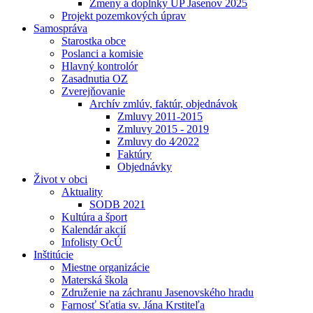
Zmeny a doplnky UP Jasenov 2025
Projekt pozemkových úprav
Samospráva
Starostka obce
Poslanci a komisie
Hlavný kontrolór
Zasadnutia OZ
Zverejňovanie
Archív zmlúv, faktúr, objednávok
Zmluvy 2011-2015
Zmluvy 2015 - 2019
Zmluvy do 4⁄2022
Faktúry
Objednávky
Život v obci
Aktuality
SODB 2021
Kultúra a šport
Kalendár akcií
Infolisty OcÚ
Inštitúcie
Miestne organizácie
Materská škola
Združenie na záchranu Jasenovského hradu
Farnosť Sťatia sv. Jána Krstiteľa