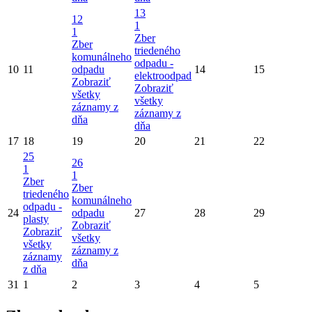
13
12
1
1
Zber
Zber
triedeného
komunálneho
odpadu -
10
11
odpadu
14
15
elektroodpad
Zobraziť
Zobraziť
všetky
všetky
záznamy z
záznamy z
dňa
dňa
17
18
19
20
21
22
25
26
1
1
Zber
Zber
triedeného
komunálneho
odpadu -
24
odpadu
27
28
29
plasty
Zobraziť
Zobraziť
všetky
všetky
záznamy z
záznamy
dňa
z dňa
31
1
2
3
4
5