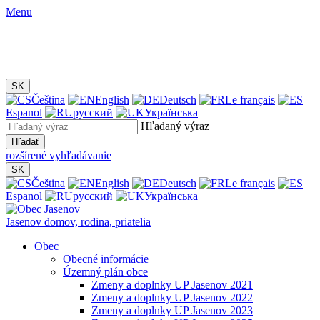
Menu
SK
Čeština
English
Deutsch
Le français
Espanol
русский
Українська
Hľadaný výraz
Hľadať
rozšírené vyhľadávanie
SK
Čeština
English
Deutsch
Le français
Espanol
русский
Українська
Jasenov
domov, rodina, priatelia
Obec
Obecné informácie
Územný plán obce
Zmeny a doplnky UP Jasenov 2021
Zmeny a doplnky UP Jasenov 2022
Zmeny a doplnky UP Jasenov 2023