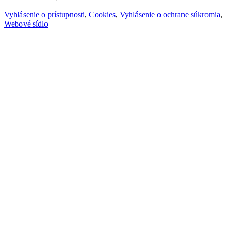
Vyhlásenie o prístupnosti
,
Cookies
,
Vyhlásenie o ochrane súkromia
,
Webové sídlo