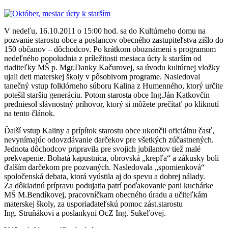
V nedeľu, 16.10.2011 o 15:00 hod. sa do Kultúrneho domu na
pozvanie starostu obce a poslancov obecného zastupiteľstva zišlo do
150 občanov – dôchodcov. Po krátkom oboznámení s programom
nedeľného popoludnia z príležitosti mesiaca úcty k starším od
riaditeľky MŠ p. Mgr.Danky Kačurovej, sa úvodu kultúrnej vložky
ujali deti materskej školy v pôsobivom programe. Nasledoval
tanečný vstup folklórneho súboru Kalina z Humenného, ktorý určite
potešil staršiu generáciu. Potom starosta obce Ing.Ján Katkovčin
predniesol slávnostný príhovor, ktorý si môžete prečítať po kliknutí
na tento článok.
Ďalší vstup Kaliny a prípítok starostu obce ukončil oficiálnu časť,
nevynímajúc odovzdávanie darčekov pre všetkých zúčastnených.
Jednota dôchodcov pripravila pre svojich jubilantov tiež malé
prekvapenie. Bohatá kapustnica, obrovská „krepľa“ a zákusky boli
ďalším darčekom pre pozvaných. Nasledovala „spomienková“
spoločenská debata, ktorá vyústila aj do spevu a dobrej nálady.
Za dôkladnú prípravu podujatia patrí poďakovanie pani kuchárke
MŠ M.Bendíkovej, pracovníčkam obecného úradu a učiteľkám
materskej školy, za usporiadateľskú pomoc zást.starostu
Ing. Struňákovi a poslankyni OcZ Ing. Sukeľovej.