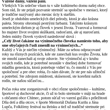
Vážené dámy, vážení páni.
Všetkých Vás srdečne vítam tu v sále kultúrneho domu našej obce.
Som rád, že ste prijali pozvanie stretnúť sa spoločne v mesiaci, ktorý
je tradične nazývaný ako mesiac úcty k starším.
Jeseň je obdobím umeleckých diel prírody, ktorá je ako krásna
paleta. Stromy ohromujú pestrými farbami. Takýmto krásnym
umeleckým dielom je aj človek v jeseni života. Tvaroval a formoval
ho majster život svojimi skúškami, radosťami, ale aj starosťami.
Jeden múdry človek vyslovil nasledovné slová :
„Celý život čakáme na výnimočného človeka namiesto toho, aby
sme obyčajných ľudí zmenili na výnimočných...“
Každý z Vás je niečím výnimočný. Máte za sebou odpracované
roky na rôznych pozíciách, kde ste zanechali kus svojho Života, kde
ste mnohí zanechali aj svoje zdravie. Ste výnimoční aj v kruhu
svojich rodín, kde je potrebné neustále v dnešnej dobe formovať
mladšiu generáciu, ktorá potrebuje vidieť to, čo mnohí z Vás pre
spoločnosť a pre obec robia, čo nám dávate, že ste pre nás užitoční
a potrební. Ste zdrojom múdrosti, skúseností, ste koreňmi našich
rodín, ste našou súčasťou...
Počas roka sme zorganizovali v obci rôzne spoločensko – kultúrne,
športové aj duchovné akcie, či už to bolo stretnutie v máji na hrade
s občanmi obce Chlmec, potom súťaž vo varení guľášu s príležitosti
Dňa detí a dňa otcov, v športe Memoriál Dušana Kurilu a Jána
Lupča, Folklórny festival na ihrisku a tiež už tradičné stretnutie pri