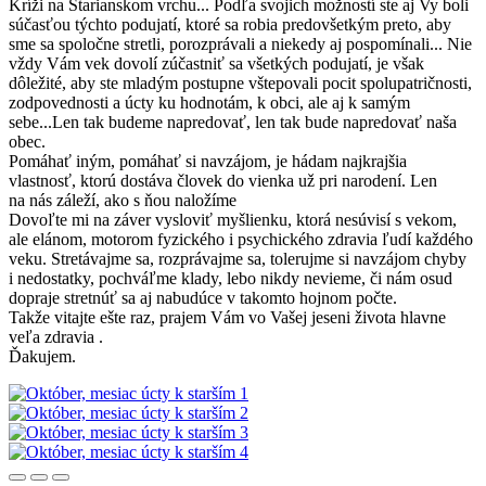
Kríži na Starianskom vrchu... Podľa svojich možností ste aj Vy boli
súčasťou týchto podujatí, ktoré sa robia predovšetkým preto, aby
sme sa spoločne stretli, porozprávali a niekedy aj pospomínali... Nie
vždy Vám vek dovolí zúčastniť sa všetkých podujatí, je však
dôležité, aby ste mladým postupne vštepovali pocit spolupatričnosti,
zodpovednosti a úcty ku hodnotám, k obci, ale aj k samým
sebe...Len tak budeme napredovať, len tak bude napredovať naša
obec.
Pomáhať iným, pomáhať si navzájom, je hádam najkrajšia
vlastnosť, ktorú dostáva človek do vienka už pri narodení. Len
na nás záleží, ako s ňou naložíme
Dovoľte mi na záver vysloviť myšlienku, ktorá nesúvisí s vekom,
ale elánom, motorom fyzického i psychického zdravia ľudí každého
veku. Stretávajme sa, rozprávajme sa, tolerujme si navzájom chyby
i nedostatky, pochváľme klady, lebo nikdy nevieme, či nám osud
dopraje stretnúť sa aj nabudúce v takomto hojnom počte.
Takže vitajte ešte raz, prajem Vám vo Vašej jeseni života hlavne
veľa zdravia .
Ďakujem.