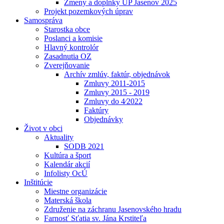
Zmeny a doplnky UP Jasenov 2025
Projekt pozemkových úprav
Samospráva
Starostka obce
Poslanci a komisie
Hlavný kontrolór
Zasadnutia OZ
Zverejňovanie
Archív zmlúv, faktúr, objednávok
Zmluvy 2011-2015
Zmluvy 2015 - 2019
Zmluvy do 4⁄2022
Faktúry
Objednávky
Život v obci
Aktuality
SODB 2021
Kultúra a šport
Kalendár akcií
Infolisty OcÚ
Inštitúcie
Miestne organizácie
Materská škola
Združenie na záchranu Jasenovského hradu
Farnosť Sťatia sv. Jána Krstiteľa