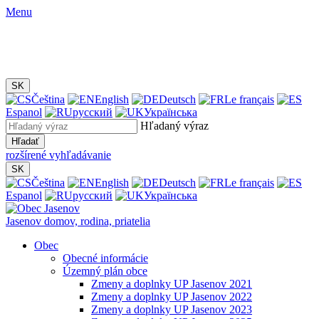
Menu
SK
Čeština
English
Deutsch
Le français
Espanol
русский
Українська
Hľadaný výraz
Hľadať
rozšírené vyhľadávanie
SK
Čeština
English
Deutsch
Le français
Espanol
русский
Українська
Jasenov
domov, rodina, priatelia
Obec
Obecné informácie
Územný plán obce
Zmeny a doplnky UP Jasenov 2021
Zmeny a doplnky UP Jasenov 2022
Zmeny a doplnky UP Jasenov 2023