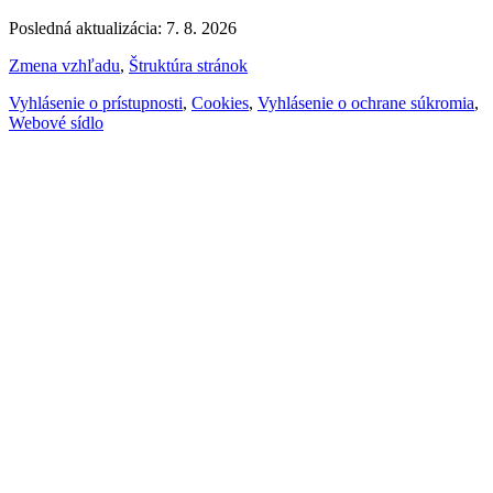
Posledná aktualizácia: 7. 8. 2026
Zmena vzhľadu
,
Štruktúra stránok
Vyhlásenie o prístupnosti
,
Cookies
,
Vyhlásenie o ochrane súkromia
,
Webové sídlo