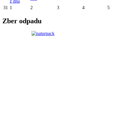
z dňa
31
1
2
3
4
5
Zber odpadu