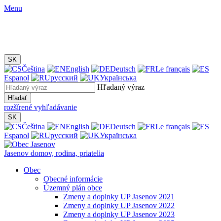
Menu
SK
Čeština
English
Deutsch
Le français
Espanol
русский
Українська
Hľadaný výraz
Hľadať
rozšírené vyhľadávanie
SK
Čeština
English
Deutsch
Le français
Espanol
русский
Українська
Jasenov
domov, rodina, priatelia
Obec
Obecné informácie
Územný plán obce
Zmeny a doplnky UP Jasenov 2021
Zmeny a doplnky UP Jasenov 2022
Zmeny a doplnky UP Jasenov 2023