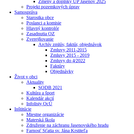
Zmeny a doplnky UP Jasenov 2025
Projekt pozemkových úprav
Samospráva
Starostka obce
Poslanci a komisie
Hlavný kontrolór
Zasadnutia OZ
Zverejňovanie
Archív zmlúv, faktúr, objednávok
Zmluvy 2011-2015
Zmluvy 2015 - 2019
Zmluvy do 4⁄2022
Faktúry
Objednávky
Život v obci
Aktuality
SODB 2021
Kultúra a šport
Kalendár akcií
Infolisty OcÚ
Inštitúcie
Miestne organizácie
Materská škola
Združenie na záchranu Jasenovského hradu
Farnosť Sťatia sv. Jána Krstiteľa