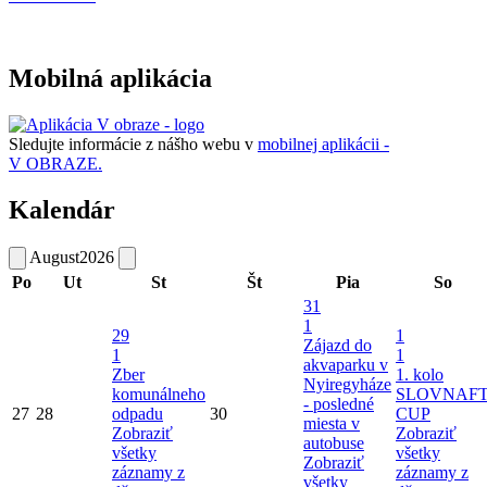
Mobilná aplikácia
Sledujte informácie z nášho webu v
mobilnej aplikácii -
V OBRAZE.
Kalendár
August
2026
Po
Ut
St
Št
Pia
So
31
1
29
1
Zájazd do
1
1
akvaparku v
Zber
1. kolo
Nyiregyháze
komunálneho
SLOVNAF
- posledné
27
28
odpadu
30
CUP
miesta v
Zobraziť
Zobraziť
autobuse
všetky
všetky
Zobraziť
záznamy z
záznamy z
všetky