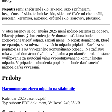
misky.
Nepatrí sem:
znečistené sklo, zrkadlo, sklo s prímesami,
bezpečnostné sklo, technické sklo, sklenené fľaše od chemikálií,
porcelán, keramika, autosklo, drôtené sklo, žiarovky, plexisklo.
V obci Jasenov sa od januára 2025 mení spôsob platenia za odpady.
Hlavný prínos týchto zmien je, že domácnosť, ktorá bude
zodpovedne triediť odpad, zaplatí menej. Naopak domácnosti, ktoré
neseparujú, si za odvoz a likvidáciu odpadu priplatia. Zavádza sa
poplatok za 1 kg vyvezeného komunálneho odpadu. Na začiatku
roka zaplatí domácnosť zálohovú platbu a po ukončení roka dostane
vyúčtovanie za skutočnú váhu vyprodukovaného komunálneho
odpadu. V prípade neuhradenia poplatku nebude daná smetná
nádoba daľej vyvážaná.
Prílohy
Harmonogram zberu odpadu na stiahnutie
Kalendar-2025-Jasenov.pdf
Typ súboru: PDF dokument, Veľkosť: 249,35 kB