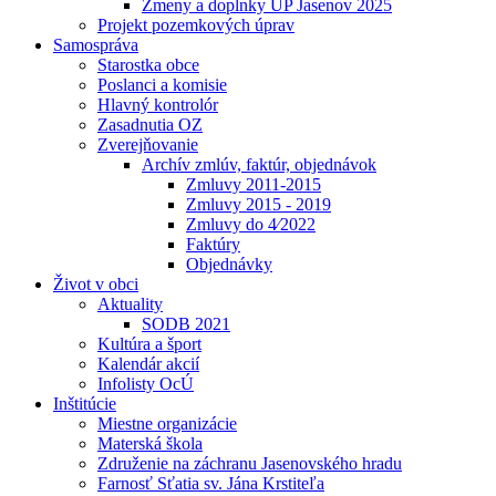
Zmeny a doplnky UP Jasenov 2025
Projekt pozemkových úprav
Samospráva
Starostka obce
Poslanci a komisie
Hlavný kontrolór
Zasadnutia OZ
Zverejňovanie
Archív zmlúv, faktúr, objednávok
Zmluvy 2011-2015
Zmluvy 2015 - 2019
Zmluvy do 4⁄2022
Faktúry
Objednávky
Život v obci
Aktuality
SODB 2021
Kultúra a šport
Kalendár akcií
Infolisty OcÚ
Inštitúcie
Miestne organizácie
Materská škola
Združenie na záchranu Jasenovského hradu
Farnosť Sťatia sv. Jána Krstiteľa