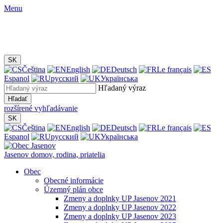
Menu
SK
Čeština
English
Deutsch
Le français
Espanol
русский
Українська
Hľadaný výraz
Hľadať
rozšírené vyhľadávanie
SK
Čeština
English
Deutsch
Le français
Espanol
русский
Українська
Jasenov
domov, rodina, priatelia
Obec
Obecné informácie
Územný plán obce
Zmeny a doplnky UP Jasenov 2021
Zmeny a doplnky UP Jasenov 2022
Zmeny a doplnky UP Jasenov 2023