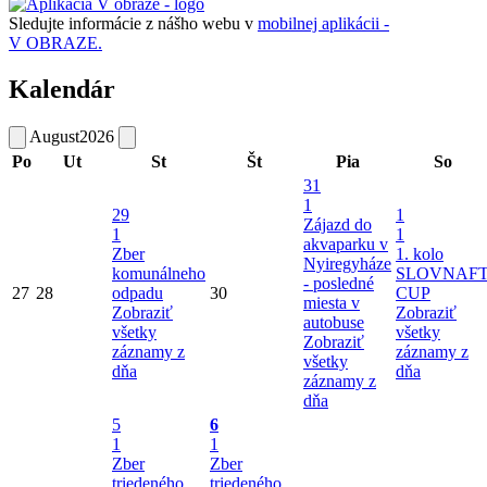
Sledujte informácie z nášho webu v
mobilnej aplikácii -
V OBRAZE.
Kalendár
August
2026
Po
Ut
St
Št
Pia
So
31
1
29
1
Zájazd do
1
1
akvaparku v
Zber
1. kolo
Nyiregyháze
komunálneho
SLOVNAF
- posledné
27
28
odpadu
30
CUP
miesta v
Zobraziť
Zobraziť
autobuse
všetky
všetky
Zobraziť
záznamy z
záznamy z
všetky
dňa
dňa
záznamy z
dňa
5
6
1
1
Zber
Zber
triedeného
triedeného