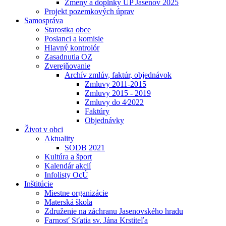
Zmeny a doplnky UP Jasenov 2025
Projekt pozemkových úprav
Samospráva
Starostka obce
Poslanci a komisie
Hlavný kontrolór
Zasadnutia OZ
Zverejňovanie
Archív zmlúv, faktúr, objednávok
Zmluvy 2011-2015
Zmluvy 2015 - 2019
Zmluvy do 4⁄2022
Faktúry
Objednávky
Život v obci
Aktuality
SODB 2021
Kultúra a šport
Kalendár akcií
Infolisty OcÚ
Inštitúcie
Miestne organizácie
Materská škola
Združenie na záchranu Jasenovského hradu
Farnosť Sťatia sv. Jána Krstiteľa