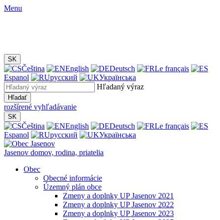
Menu
SK
Čeština
English
Deutsch
Le français
Espanol
русский
Українська
Hľadaný výraz
Hľadať
rozšírené vyhľadávanie
SK
Čeština
English
Deutsch
Le français
Espanol
русский
Українська
Jasenov
domov, rodina, priatelia
Obec
Obecné informácie
Územný plán obce
Zmeny a doplnky UP Jasenov 2021
Zmeny a doplnky UP Jasenov 2022
Zmeny a doplnky UP Jasenov 2023