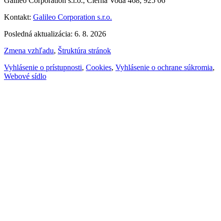
Galileo Corporation s.r.o., Čierna Voda 468, 925 06
Kontakt:
Galileo Corporation s.r.o.
Posledná aktualizácia: 6. 8. 2026
Zmena vzhľadu
,
Štruktúra stránok
Vyhlásenie o prístupnosti
,
Cookies
,
Vyhlásenie o ochrane súkromia
,
Webové sídlo