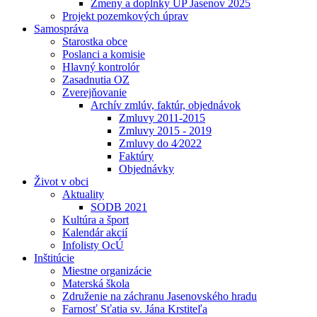
Zmeny a doplnky UP Jasenov 2025
Projekt pozemkových úprav
Samospráva
Starostka obce
Poslanci a komisie
Hlavný kontrolór
Zasadnutia OZ
Zverejňovanie
Archív zmlúv, faktúr, objednávok
Zmluvy 2011-2015
Zmluvy 2015 - 2019
Zmluvy do 4⁄2022
Faktúry
Objednávky
Život v obci
Aktuality
SODB 2021
Kultúra a šport
Kalendár akcií
Infolisty OcÚ
Inštitúcie
Miestne organizácie
Materská škola
Združenie na záchranu Jasenovského hradu
Farnosť Sťatia sv. Jána Krstiteľa