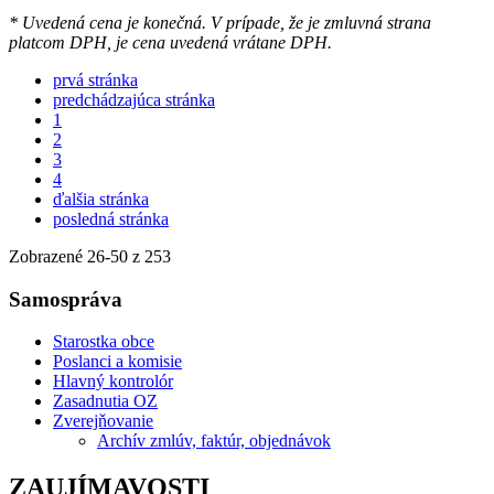
* Uvedená cena je konečná. V prípade, že je zmluvná strana
platcom DPH, je cena uvedená vrátane DPH.
prvá stránka
predchádzajúca stránka
1
2
3
4
ďalšia stránka
posledná stránka
Zobrazené
26
-
50
z 253
Samospráva
Starostka obce
Poslanci a komisie
Hlavný kontrolór
Zasadnutia OZ
Zverejňovanie
Archív zmlúv, faktúr, objednávok
ZAUJÍMAVOSTI