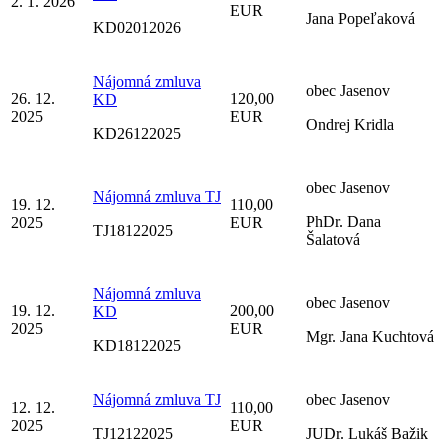
2. 1. 2026
EUR
Jana Popeľaková
KD02012026
Nájomná zmluva
obec Jasenov
26. 12.
120,00
KD
2025
EUR
Ondrej Kridla
KD26122025
obec Jasenov
Nájomná zmluva TJ
19. 12.
110,00
PhDr. Dana
2025
EUR
TJ18122025
Šalatová
Nájomná zmluva
obec Jasenov
19. 12.
200,00
KD
2025
EUR
Mgr. Jana Kuchtová
KD18122025
Nájomná zmluva TJ
obec Jasenov
12. 12.
110,00
2025
EUR
TJ12122025
JUDr. Lukáš Bažik