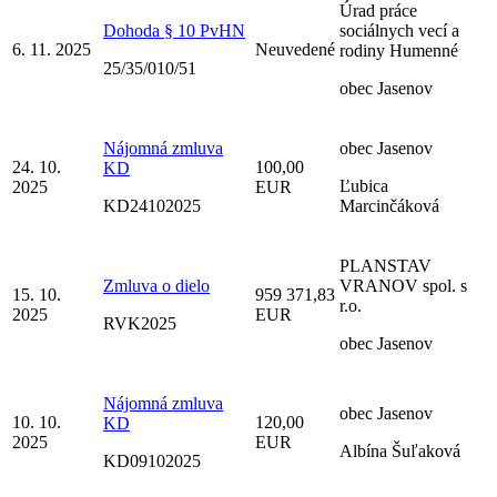
Úrad práce
Dohoda § 10 PvHN
sociálnych vecí a
6. 11. 2025
Neuvedené
rodiny Humenné
25/35/010/51
obec Jasenov
Nájomná zmluva
obec Jasenov
24. 10.
100,00
KD
Ľubica
2025
EUR
KD24102025
Marcinčáková
PLANSTAV
Zmluva o dielo
VRANOV spol. s
15. 10.
959 371,83
r.o.
2025
EUR
RVK2025
obec Jasenov
Nájomná zmluva
obec Jasenov
10. 10.
120,00
KD
2025
EUR
Albína Šuľaková
KD09102025