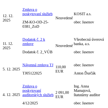
Zmluva o
poskytovaní služieb
KOSIT a.s.
12. 12.
Neuvedené
2025
ZM-KO-OD-25-
obec Jasenov
0381_ZoD
Dodatok č. 2 k
Všeobecná úverová
11. 12.
zmluve
banka, a.s.
Neuvedené
2025
Dodatok č. 2_VÚB
obec Jasenov
Nájomná zmluva TJ
obec Jasenov
110,00
5. 12. 2025
EUR
TJ05122025
Anton Ďurčák
Zmluva o
Ing. Anna
poskytovaní
Mamajová,
2 091,00
4. 12. 2025
audítorských služieb
štatutárny audítor
EUR
4/12/2025
obec Jasenov