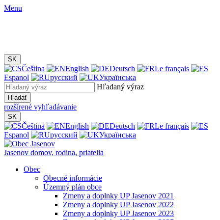
Menu
SK
Čeština
English
Deutsch
Le français
Espanol
русский
Українська
Hľadaný výraz
Hľadať
rozšírené vyhľadávanie
SK
Čeština
English
Deutsch
Le français
Espanol
русский
Українська
Jasenov
domov, rodina, priatelia
Obec
Obecné informácie
Územný plán obce
Zmeny a doplnky UP Jasenov 2021
Zmeny a doplnky UP Jasenov 2022
Zmeny a doplnky UP Jasenov 2023