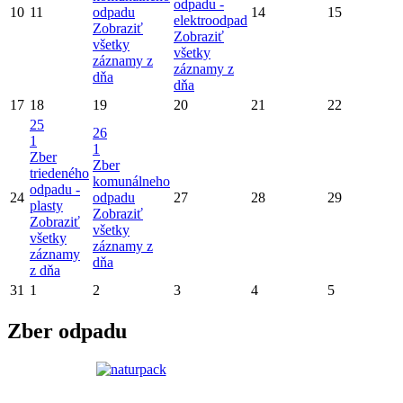
odpadu -
10
11
odpadu
14
15
elektroodpad
Zobraziť
Zobraziť
všetky
všetky
záznamy z
záznamy z
dňa
dňa
17
18
19
20
21
22
25
26
1
1
Zber
Zber
triedeného
komunálneho
odpadu -
24
odpadu
27
28
29
plasty
Zobraziť
Zobraziť
všetky
všetky
záznamy z
záznamy
dňa
z dňa
31
1
2
3
4
5
Zber odpadu