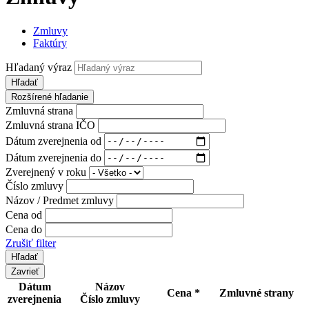
Zmluvy
Faktúry
Hľadaný výraz
Hľadať
Rozšírené hľadanie
Zmluvná strana
Zmluvná strana IČO
Dátum zverejnenia od
Dátum zverejnenia do
Zverejnený v roku
Číslo zmluvy
Názov / Predmet zmluvy
Cena od
Cena do
Zrušiť filter
Zavrieť
Dátum
Názov
Cena *
Zmluvné strany
zverejnenia
Číslo zmluvy