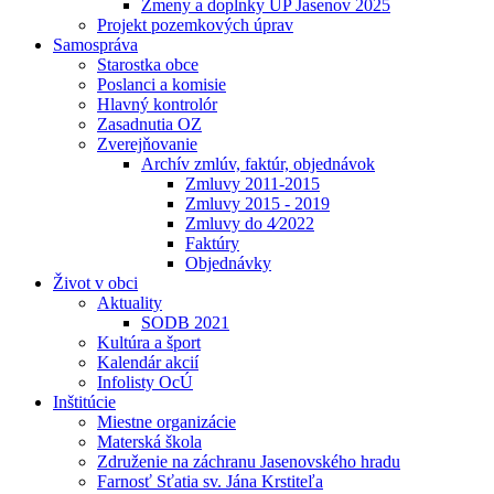
Zmeny a doplnky UP Jasenov 2025
Projekt pozemkových úprav
Samospráva
Starostka obce
Poslanci a komisie
Hlavný kontrolór
Zasadnutia OZ
Zverejňovanie
Archív zmlúv, faktúr, objednávok
Zmluvy 2011-2015
Zmluvy 2015 - 2019
Zmluvy do 4⁄2022
Faktúry
Objednávky
Život v obci
Aktuality
SODB 2021
Kultúra a šport
Kalendár akcií
Infolisty OcÚ
Inštitúcie
Miestne organizácie
Materská škola
Združenie na záchranu Jasenovského hradu
Farnosť Sťatia sv. Jána Krstiteľa