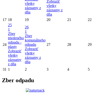
Zobraziť
všetky
všetky
záznamy z
záznamy z
dňa
dňa
17
18
19
20
21
22
25
26
1
1
Zber
Zber
triedeného
komunálneho
odpadu -
24
odpadu
27
28
29
plasty
Zobraziť
Zobraziť
všetky
všetky
záznamy z
záznamy
dňa
z dňa
31
1
2
3
4
5
Zber odpadu