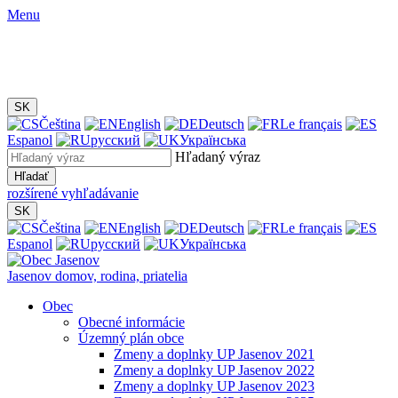
Menu
SK
Čeština
English
Deutsch
Le français
Espanol
русский
Українська
Hľadaný výraz
Hľadať
rozšírené vyhľadávanie
SK
Čeština
English
Deutsch
Le français
Espanol
русский
Українська
Jasenov
domov, rodina, priatelia
Obec
Obecné informácie
Územný plán obce
Zmeny a doplnky UP Jasenov 2021
Zmeny a doplnky UP Jasenov 2022
Zmeny a doplnky UP Jasenov 2023