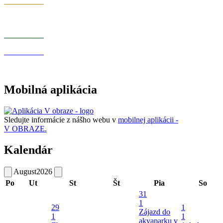
Mobilná aplikácia
Sledujte informácie z nášho webu v
mobilnej aplikácii -
V OBRAZE.
Kalendár
August
2026
Po
Ut
St
Št
Pia
So
31
1
29
1
Zájazd do
1
1
akvaparku v