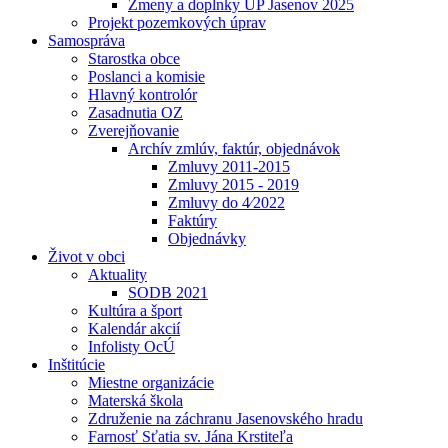
Zmeny a doplnky UP Jasenov 2025
Projekt pozemkových úprav
Samospráva
Starostka obce
Poslanci a komisie
Hlavný kontrolór
Zasadnutia OZ
Zverejňovanie
Archív zmlúv, faktúr, objednávok
Zmluvy 2011-2015
Zmluvy 2015 - 2019
Zmluvy do 4⁄2022
Faktúry
Objednávky
Život v obci
Aktuality
SODB 2021
Kultúra a šport
Kalendár akcií
Infolisty OcÚ
Inštitúcie
Miestne organizácie
Materská škola
Združenie na záchranu Jasenovského hradu
Farnosť Sťatia sv. Jána Krstiteľa