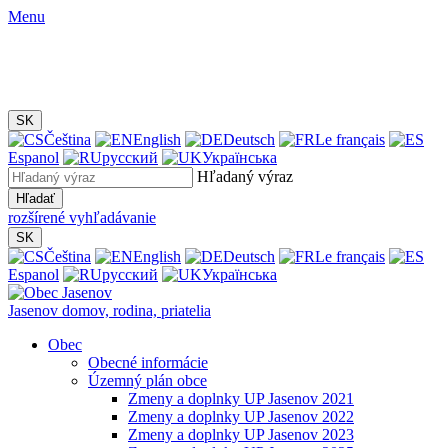
Menu
SK
Čeština
English
Deutsch
Le français
Espanol
русский
Українська
Hľadaný výraz
Hľadať
rozšírené vyhľadávanie
SK
Čeština
English
Deutsch
Le français
Espanol
русский
Українська
Jasenov
domov, rodina, priatelia
Obec
Obecné informácie
Územný plán obce
Zmeny a doplnky UP Jasenov 2021
Zmeny a doplnky UP Jasenov 2022
Zmeny a doplnky UP Jasenov 2023