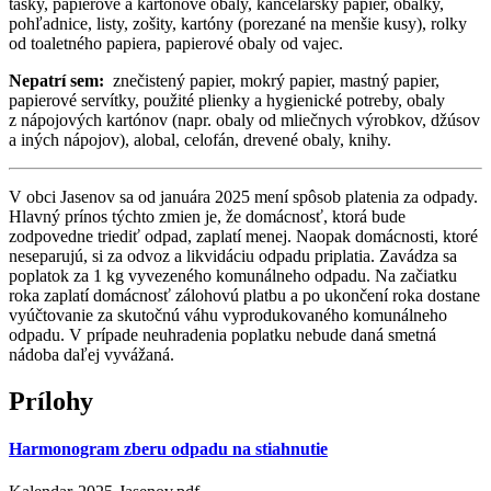
tašky, papierové a kartónové obaly, kancelársky papier, obálky,
pohľadnice, listy, zošity, kartóny (porezané na menšie kusy), rolky
od toaletného papiera, papierové obaly od vajec.
Nepatrí sem:
znečistený papier, mokrý papier, mastný papier,
papierové servítky, použité plienky a hygienické potreby, obaly
z nápojových kartónov (napr. obaly od mliečnych výrobkov, džúsov
a iných nápojov), alobal, celofán, drevené obaly, knihy.
V obci Jasenov sa od januára 2025 mení spôsob platenia za odpady.
Hlavný prínos týchto zmien je, že domácnosť, ktorá bude
zodpovedne triediť odpad, zaplatí menej. Naopak domácnosti, ktoré
neseparujú, si za odvoz a likvidáciu odpadu priplatia. Zavádza sa
poplatok za 1 kg vyvezeného komunálneho odpadu. Na začiatku
roka zaplatí domácnosť zálohovú platbu a po ukončení roka dostane
vyúčtovanie za skutočnú váhu vyprodukovaného komunálneho
odpadu. V prípade neuhradenia poplatku nebude daná smetná
nádoba daľej vyvážaná.
Prílohy
Harmonogram zberu odpadu na stiahnutie