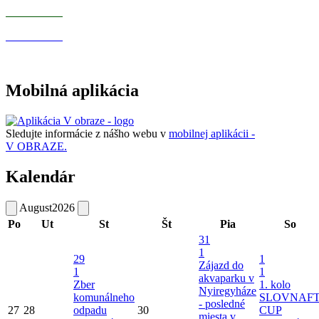
Mobilná aplikácia
Sledujte informácie z nášho webu v
mobilnej aplikácii -
V OBRAZE.
Kalendár
August
2026
Po
Ut
St
Št
Pia
So
31
1
29
1
Zájazd do
1
1
akvaparku v
Zber
1. kolo
Nyiregyháze
komunálneho
SLOVNAF
- posledné
27
28
odpadu
30
CUP
miesta v