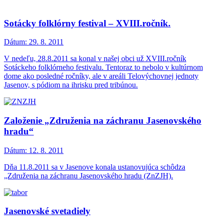
Sotácky folklórny festival – XVIII.ročník.
Dátum:
29. 8. 2011
V nedeľu, 28.8.2011 sa konal v našej obci už XVIII.ročník
Sotáckeho folklórneho festivalu. Tentoraz to nebolo v kultúrnom
dome ako posledné ročníky, ale v areáli Telovýchovnej jednoty
Jasenov, s pódiom na ihrisku pred tribúnou.
Založenie „Združenia na záchranu Jasenovského
hradu“
Dátum:
12. 8. 2011
Dňa 11.8.2011 sa v Jasenove konala ustanovujúca schôdza
„Združenia na záchranu Jasenovského hradu (ZnZJH).
Jasenovské svetadiely