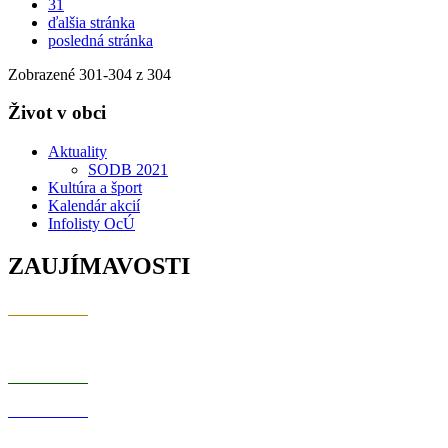
31
ďalšia stránka
posledná stránka
Zobrazené
301
-
304
z 304
Život v obci
Aktuality
SODB 2021
Kultúra a šport
Kalendár akcií
Infolisty OcÚ
ZAUJÍMAVOSTI