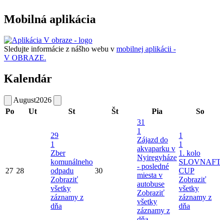
Mobilná aplikácia
Sledujte informácie z nášho webu v
mobilnej aplikácii -
V OBRAZE.
Kalendár
August
2026
Po
Ut
St
Št
Pia
So
31
1
29
1
Zájazd do
1
1
akvaparku v
Zber
1. kolo
Nyiregyháze
komunálneho
SLOVNAF
- posledné
27
28
odpadu
30
CUP
miesta v
Zobraziť
Zobraziť
autobuse
všetky
všetky
Zobraziť
záznamy z
záznamy z
všetky
dňa
dňa
záznamy z
dňa