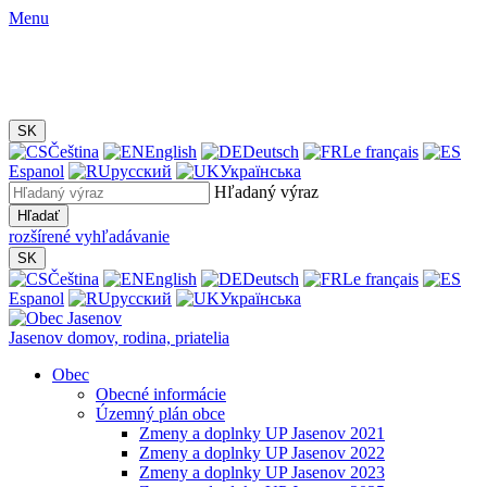
Menu
SK
Čeština
English
Deutsch
Le français
Espanol
русский
Українська
Hľadaný výraz
Hľadať
rozšírené vyhľadávanie
SK
Čeština
English
Deutsch
Le français
Espanol
русский
Українська
Jasenov
domov, rodina, priatelia
Obec
Obecné informácie
Územný plán obce
Zmeny a doplnky UP Jasenov 2021
Zmeny a doplnky UP Jasenov 2022
Zmeny a doplnky UP Jasenov 2023