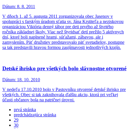
Dátum:
8. 8. 2011
V dňoch 1. až 5. augusta 2011 zorganizovala obec Jasenov v
spolupráci s farským úradom sťatia sv. Jána Krstiteľa a neziskovou
organizáciou Viktória denný tábor pre deti prvého až štvrtého
ročníka základnej školy. Viac než štyridsať detí prežilo 5 aktívnych
dní, ktoré boli naplnené hrami, súťažami, zábavou, ale i
zamyslením. Päť družstiev predstavovalo päť svetadielov, postupne
sa tak predstavili hravou formou zaujímavosti jednotlivých krajín.
Detské ihrisko pre všetkých bolo slávnostne otvorené
Dátum:
18. 10. 2010
V nedeľu 17.10.2010 bolo v Pastovníku otvorené detské ihrisko pre
všetkých. Obec si tak zaknihovala ďalšiu akciu, ktorá pri veľkej
účasti občanov bola na patričnej úrovni.
prvá stránka
predchádzajúca stránka
29
30